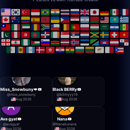
Miss_Snowbuny💋
Black BERRy
@
miss_snowbuny
@
b3rrryyy19
Aug 2026
Aug 2026
Ava gyat
Nana
@
avagyat
@
Nanakunana
Aug 2026
Aug 2026