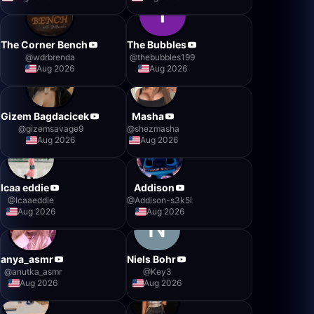
The Corner Bench
The Bubbles
@
wdrbrenda
@
thebubbles199
Aug 2026
Aug 2026
Gizem Bagdacicek
Masha
@
gizemsavage9
@
shezmasha
Aug 2026
Aug 2026
Icaa eddie
Addison
@
Icaaeddie
@
Addison-s3k5l
Aug 2026
Aug 2026
anya_asmr
Niels Bohr
@
anutka_asmr
@
Key3
Aug 2026
Aug 2026