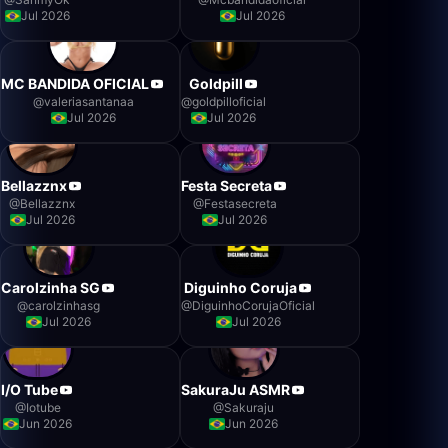
Jul 2026
Jul 2026
MC BANDIDA OFICIAL
Goldpill
@
valeriasantanaa
@
goldpilloficial
Jul 2026
Jul 2026
Bellazznx
Festa Secreta
@
Bellazznx
@
Festasecreta
Jul 2026
Jul 2026
Carolzinha SG
Diguinho Coruja
@
carolzinhasg
@
DiguinhoCorujaOficial
Jul 2026
Jul 2026
I/O Tube
SakuraJu ASMR
@
Iotube
@
Sakuraju
Jun 2026
Jun 2026