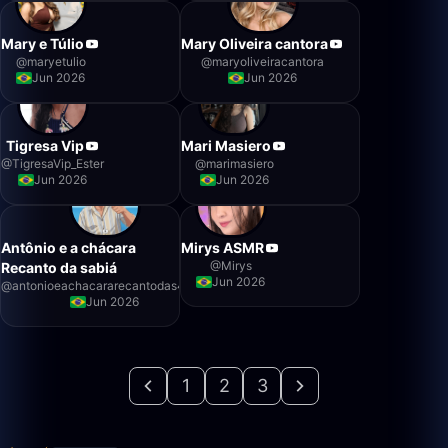
Mary e Túlio
Mary Oliveira cantora
@
maryetulio
@
maryoliveiracantora
Jun 2026
Jun 2026
Tigresa Vip
Mari Masiero
@
TigresaVip_Ester
@
marimasiero
Jun 2026
Jun 2026
Antônio e a chácara
Mirys ASMR
@
Mirys
Recanto da sabiá
Jun 2026
@
antonioeachacararecantodas4339
Jun 2026
1
2
3