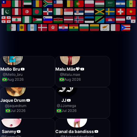
Mello Bru
Malu Mãe💝
@
Mello_bru
@
Malu.mae
Aug 2026
Aug 2026
Jaque Drum
JJ
@
jaquedrum
@
JJomega
Jul 2026
Jul 2026
Sanmy
Canal da bandisss
@
SanmyOk
@
Mcbandidaoficial