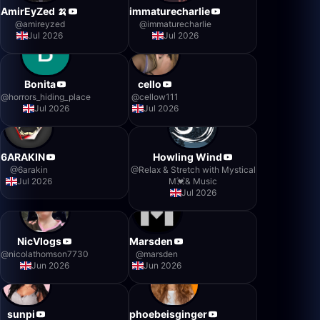
AmirEyZed 🍌
immaturecharlie
@
amireyzed
@
immaturecharlie
Jul 2026
Jul 2026
Bonita
cello
@
horrors_hiding_place
@
cellow111
Jul 2026
Jul 2026
6ARAKIN
Howling Wind
@
6arakin
@
Relax & Stretch with Mystical
Jul 2026
M💓& Music
Jul 2026
NicVlogs
Marsden
@
nicolathomson7730
@
marsden
Jun 2026
Jun 2026
sunpi
phoebeisginger