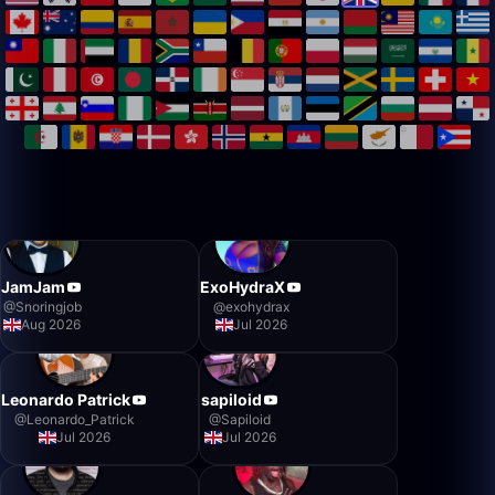
JamJam
ExoHydraX
@
Snoringjob
@
exohydrax
Aug 2026
Jul 2026
Leonardo Patrick
sapiloid
@
Leonardo_Patrick
@
Sapiloid
Jul 2026
Jul 2026