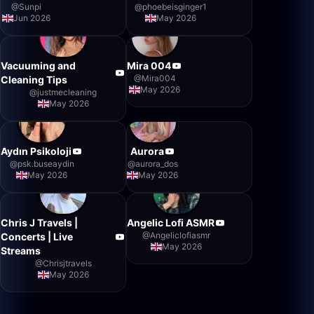
@
Sunpi
@
phoebeisginger1
Jun 2026
May 2026
Vacuuming and
Mira 004
@
Mira004
Cleaning Tips
May 2026
@
justmecleaning
May 2026
Aydın Psikoloji
Aurora
@
psk.buseaydin
@
aurora_dos
May 2026
May 2026
Chris J Travels |
Angelic Lofi ASMR
@
Angeliclofiasmr
Concerts | Live
May 2026
Streams
@
Chrisjtravels
May 2026