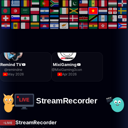
Remind TV
MixiGaming
@
remindne
@
MixiGaming3con
May 2026
Apr 2026
StreamRecorder
LIVE