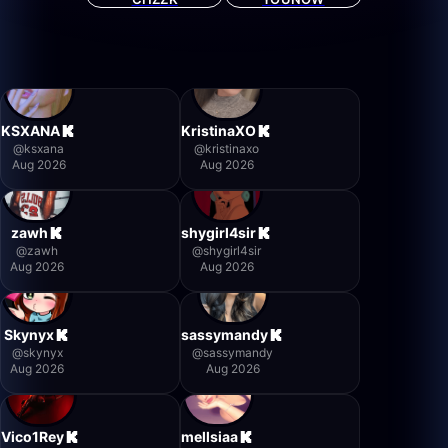
KSXANA
KristinaXO
@
ksxana
@
kristinaxo
Aug 2026
Aug 2026
zawh
shygirl4sir
@
zawh
@
shygirl4sir
Aug 2026
Aug 2026
Skynyx
sassymandy
@
skynyx
@
sassymandy
Aug 2026
Aug 2026
Vico1Rey
mellsiaa