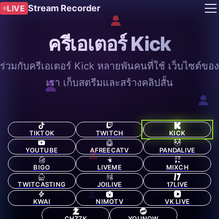
Stream Recorder
LIVE
ครีเอเตอร์ Kick
ร่วมกับครีเอเตอร์ Kick หลายพันคนที่ใช้ เว็บไซต์ของ
เรา เก็บสตรีมและสร้างคลิปสั้น
TIKTOK
TWITCH
KICK
YOUTUBE
AFREECATV
PANDALIVE
BIGO
LIVEME
MIXCH
TWITCASTING
JOILIVE
17LIVE
KWAI
NIMOTV
VK LIVE
CHZZK
YOUNOW