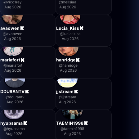
@
vico1rey
@
mellsiaa
Aug 2026
Aug 2026
avaowen
Lucia_Kiss
@
avaowen
@
lucia-kiss
Aug 2026
Aug 2026
mariafort
hanridge
@
mariafort
@
hanridge
Aug 2026
Aug 2026
DDURANTV
jjstream
@
ddurantv
@
jjstream
Aug 2026
Aug 2026
hyubsama
TAEMIN1998
@
hyubsama
@
taemin1998
Aug 2026
Aug 2026