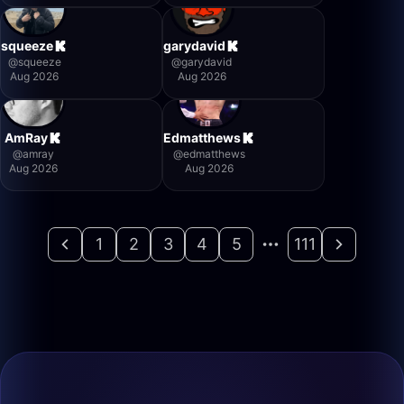
squeeze
garydavid
@
squeeze
@
garydavid
Aug 2026
Aug 2026
AmRay
Edmatthews
@
amray
@
edmatthews
Aug 2026
Aug 2026
1
2
3
4
5
111