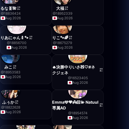
るな🧬🌺
大福
@
18836424
@
18952339
Aug 2026
Aug 2026
りあにゃん🍼🐾
りこ🐾🌈
@
18856700
@
18675279
Aug 2026
Aug 2026
みこ
🔥決勝中りいさ🧸🤍#ネ
@
18953583
クジェネ
Aug 2026
@
16523405
Aug 2026
ふぅか
Emma🩵💖👼🏻💫 Natuul
@
18822628
専属AD
Aug 2026
@
18954574
Aug 2026