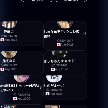
静華
じゅな🎀💗#サツコレ図
@
18955769
鑑枠
Aug 2026
@
18942917
Aug 2026
月桜🌸
きぃちゃん☆☆☆
@
18955412
@
18901441
Aug 2026
Aug 2026
岩田桃嘉(もっちー)🎧🩷#
りのだよ〜
@
18816669
ガチイベ
Aug 2026
@
17800972
Aug 2026