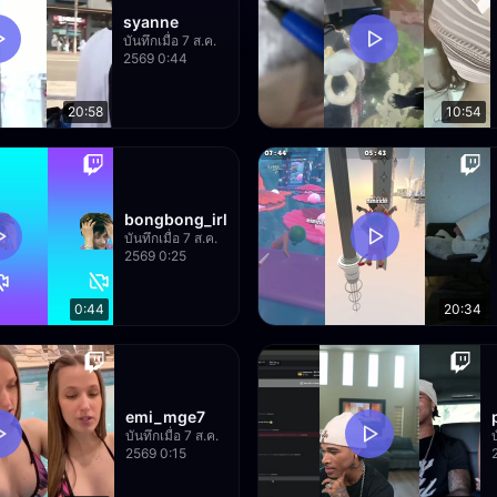
syanne
บันทึกเมื่อ 7 ส.ค.
2569 0:44
20:58
10:54
bongbong_irl
บันทึกเมื่อ 7 ส.ค.
2569 0:25
0:44
20:34
emi_mge7
บันทึกเมื่อ 7 ส.ค.
บ
2569 0:15