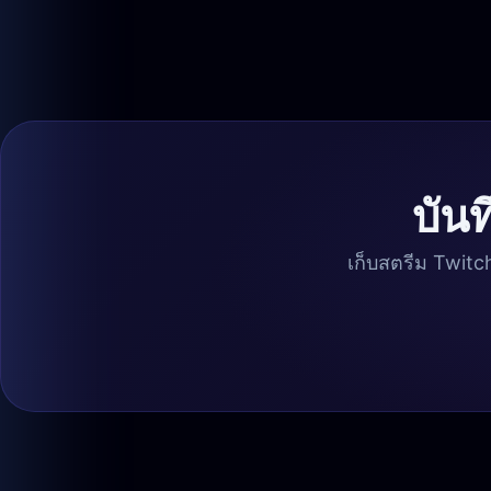
บัน
เก็บสตรีม Twitc