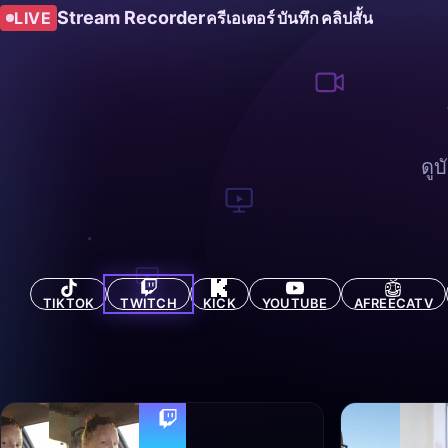
Stream Recorder
LIVE
ครีเอเตอร์
บันทึก
คลิปสั้น
ดู
TIKTOK
TWITCH
KICK
YOUTUBE
AFREECATV