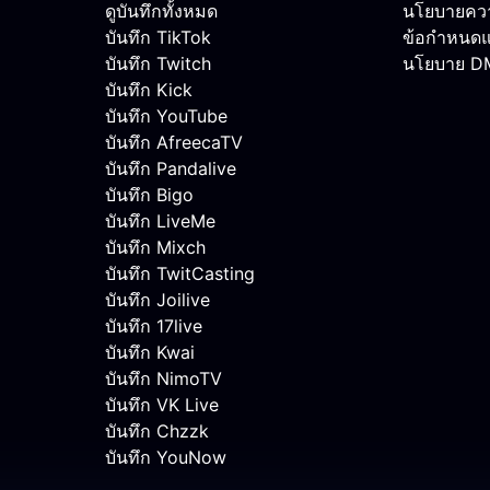
ดูบันทึกทั้งหมด
นโยบายควา
บันทึก TikTok
ข้อกำหนดแ
บันทึก Twitch
นโยบาย 
บันทึก Kick
บันทึก YouTube
บันทึก AfreecaTV
บันทึก Pandalive
บันทึก Bigo
บันทึก LiveMe
บันทึก Mixch
บันทึก TwitCasting
บันทึก Joilive
บันทึก 17live
บันทึก Kwai
บันทึก NimoTV
บันทึก VK Live
บันทึก Chzzk
บันทึก YouNow