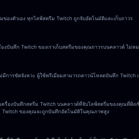
ตรีมของตัวเอง ทุกไลฟ์สตรีม Twitch ถูกจับอัตโนมัติและเก็บถาวร
องบันทึก Twitch ของเราเก็บสตรีมของคุณถาวรบนคลาวด์ ไม่หมดอ
ไม่มีการขัดจังหวะ ผู้ใช้พรีเมียมสามารถดาวน์โหลดบันทึก Twitch 
รื่องบันทึกสตรีม Twitch บนคลาวด์ที่จับไลฟ์สตรีมของคุณที่ฝั่งเซิ
ม Twitch ของคุณจะถูกบันทึกอัตโนมัติในคุณภาพสูง