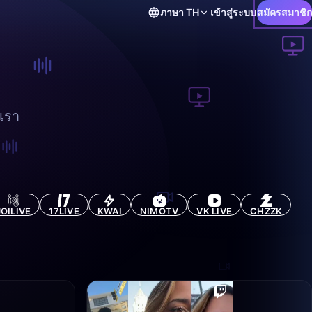
ภาษา
TH
เข้าสู่ระบบ
สมัครสมาชิก
เรา
JOILIVE
17LIVE
KWAI
NIMOTV
VK LIVE
CHZZK