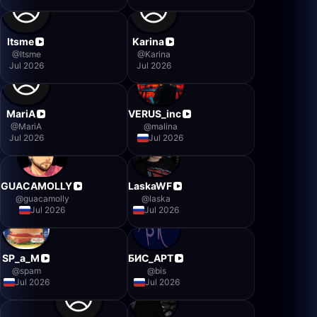
Itsme
Karina
@
Itsme
@
Karina
Jul 2026
Jul 2026
MariA
VERUS_inc
@
MariA
@
malina
Jul 2026
Jul 2026
GUACAMOLLY
LaskaWF
@
guacamolly
@
laska
Jul 2026
Jul 2026
SP_a_M
БИС_АРТ
@
spam
@
bis
Jul 2026
Jul 2026