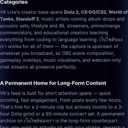
Categories
VK Live's creator base spans
Dota 2, CS:GO/CS2, World of
Tanks, Standoff 2
, music artists running album drops and
acoustic sets, lifestyle and IRL streamers, anime/manga
commentators, and educational creators teaching
everything from coding to language learning. เว็บไซต์ของ
เรา works for all of them — the capture is upstream of
whatever you broadcast, so OBS scene composition,
gameplay overlays, music visualisers, and webcam-only
chat streams all preserve perfectly.
A Permanent Home for Long-Form Content
VK's feed is built for short attention spans — quick
scrolling, fast engagement, fresh posts every few hours.
That's fine for a 2-minute clip but actively hostile to a 3-
hour Dota grind or a 90-minute concert set. A permanent
archive on เว็บไซต์ของเรา is the long-form counterpart:
fans who want to actually sit with your stream, rewatch a