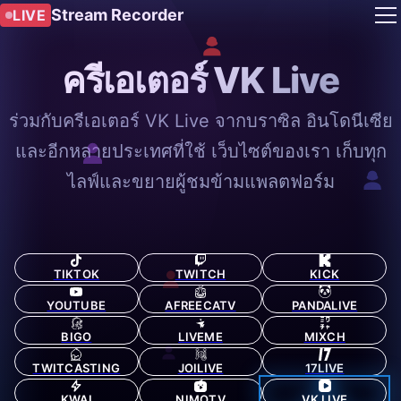
Stream Recorder
LIVE
ครีเอเตอร์ VK Live
ร่วมกับครีเอเตอร์ VK Live จากบราซิล อินโดนีเซีย
และอีกหลายประเทศที่ใช้ เว็บไซต์ของเรา เก็บทุก
ไลฟ์และขยายผู้ชมข้ามแพลตฟอร์ม
TIKTOK
TWITCH
KICK
YOUTUBE
AFREECATV
PANDALIVE
BIGO
LIVEME
MIXCH
TWITCASTING
JOILIVE
17LIVE
KWAI
NIMOTV
VK LIVE