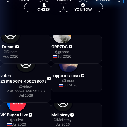
CHZZK
YOUNOW
Dream
GRPZDC
@
Dream
@
grpzdc
Aug 2026
Jul 2026
video-
лаура в танках
@
Laura
238185674_456239073
Jul 2026
@
video-
238185674_456239073
Jul 2026
VK Видео Live
Mellstroy
@
vklive
@
Mellstroy
Jul 2026
Jul 2026