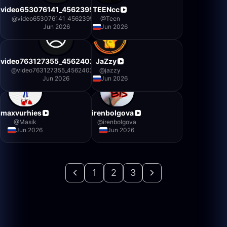
video653076141_456239500
TEENcc
@
video653076141_456239500
@
Teen
Jun 2026
Jun 2026
video763127355_456240234
JaZzy
@
video763127355_456240234
@
jazzy
Jun 2026
Jun 2026
maxvurhies
irenbolgova
@
Masik
@
irenbolgova
Jun 2026
Jun 2026
1
2
3