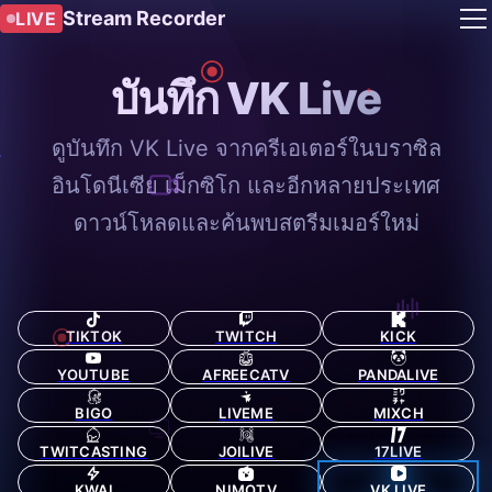
Stream Recorder
LIVE
บันทึก VK Live
ดูบันทึก VK Live จากครีเอเตอร์ในบราซิล
อินโดนีเซีย เม็กซิโก และอีกหลายประเทศ
ดาวน์โหลดและค้นพบสตรีมเมอร์ใหม่
TIKTOK
TWITCH
KICK
YOUTUBE
AFREECATV
PANDALIVE
BIGO
LIVEME
MIXCH
TWITCASTING
JOILIVE
17LIVE
KWAI
NIMOTV
VK LIVE