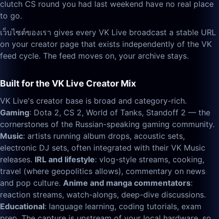
clutch CS round you had last weekend have no real place
to go.
เว็บไซต์ของเรา gives every VK Live broadcast a stable URL
on your creator page that exists independently of the VK
feed cycle. The feed moves on, your archive stays.
Built for the VK Live Creator Mix
VK Live's creator base is broad and category-rich.
Gaming
: Dota 2, CS 2, World of Tanks, Standoff 2 — the
cornerstones of the Russian-speaking gaming community.
Music
: artists running album drops, acoustic sets,
electronic DJ sets, often integrated with their VK Music
releases.
IRL and lifestyle
: vlog-style streams, cooking,
travel (where geopolitics allows), commentary on news
and pop culture.
Anime and manga commentators
:
reaction streams, watch-alongs, deep-dive discussions.
Educational
: language learning, coding tutorials, exam
prep. The capture is upstream of your local hardware, so