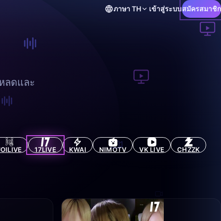
ภาษา
TH
เข้าสู่ระบบ
สมัครสมาชิก
์โหลดและ
JOILIVE
17LIVE
KWAI
NIMOTV
VK LIVE
CHZZK