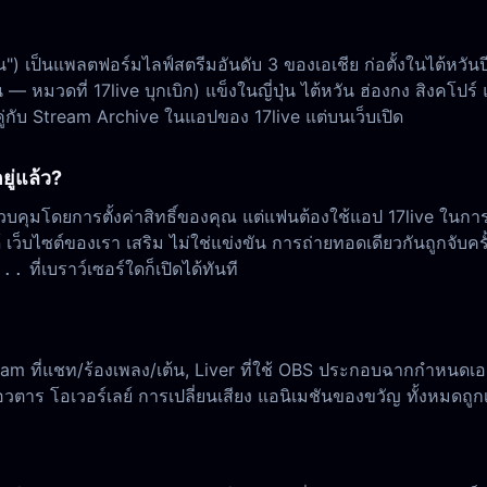
ป็นแพลตฟอร์มไลฟ์สตรีมอันดับ 3 ของเอเชีย ก่อตั้งในไต้หวันปี 20
 หมวดที่ 17live บุกเบิก) แข็งในญี่ปุ่น ไต้หวัน ฮ่องกง สิงคโปร
บคู่กับ Stream Archive ในแอปของ 17live แต่บนเว็บเปิด
ยู่แล้ว?
 ควบคุมโดยการตั้งค่าสิทธิ์ของคุณ แต่แฟนต้องใช้แอป 17live ใน
ว็บไซต์ของเรา เสริม ไม่ใช่แข่งขัน การถ่ายทอดเดียวกันถูกจับครั
ที่เบราว์เซอร์ใดก็เปิดได้ทันที
...
ce-cam ที่แชท/ร้องเพลง/เต้น, Liver ที่ใช้ OBS ประกอบฉากกำหนดเ
อวตาร โอเวอร์เลย์ การเปลี่ยนเสียง แอนิเมชันของขวัญ ทั้งหมดถูกเ