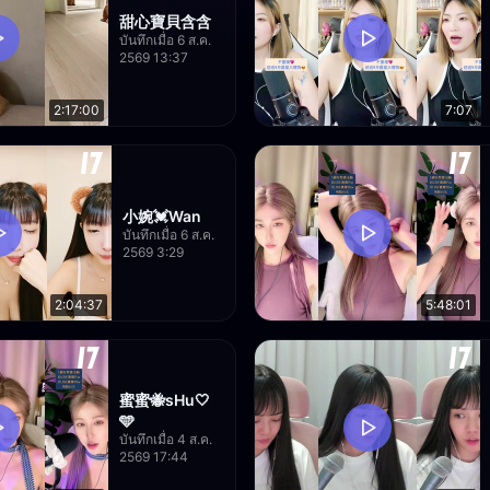
甜心寶貝含含
บันทึกเมื่อ 6 ส.ค.
2569 13:37
2:17:00
7:07
小婉💓Wan
บันทึกเมื่อ 6 ส.ค.
2569 3:29
2:04:37
5:48:01
蜜蜜🐝sHu🤍
🩵
บันทึกเมื่อ 4 ส.ค.
2569 17:44