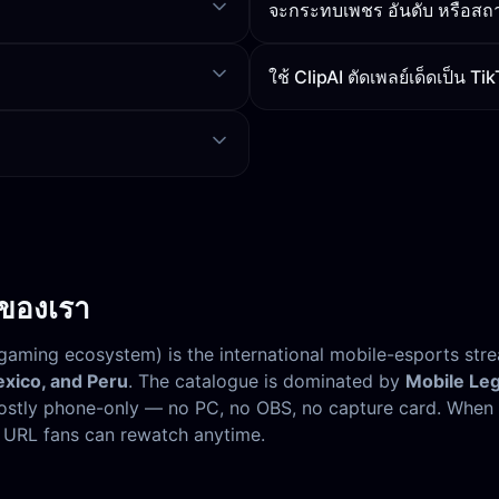
จะกระทบเพชร อันดับ หรือสถ
ใช้ ClipAI ตัดเพลย์เด็ดเป็น T
์ของเรา
gaming ecosystem) is the international mobile-esports str
exico, and Peru
. The catalogue is dominated by
Mobile Leg
 mostly phone-only — no PC, no OBS, no capture card. When 
b URL fans can rewatch anytime.