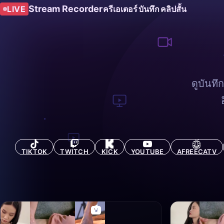
Stream Recorder
LIVE
ครีเอเตอร์
บันทึก
คลิปสั้น
ดูบันท
TIKTOK
TWITCH
KICK
YOUTUBE
AFREECATV