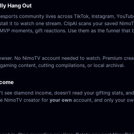
lly Hang Out
ports community lives across TikTok, Instagram, YouTube
tall it to watch one stream. ClipAI scans your saved NimoTV
MVP moments, gift reactions. Use them as the funnel that 
rowser. No NimoTV account needed to watch. Premium creat
aming content, cutting compilations, or local archival.
ncome
't see diamond income, doesn't read your gifting stats, an
the NimoTV creator for
your own
account, and only your own