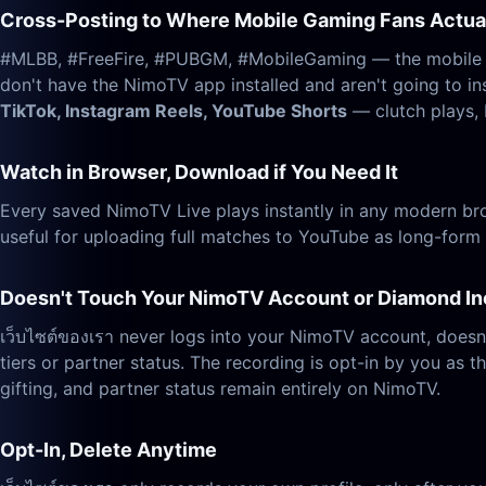
Cross-Posting to Where Mobile Gaming Fans Actua
#MLBB, #FreeFire, #PUBGM, #MobileGaming — the mobile es
don't have the NimoTV app installed and aren't going to ins
TikTok, Instagram Reels, YouTube Shorts
— clutch plays, 
Watch in Browser, Download if You Need It
Every saved NimoTV Live plays instantly in any modern b
useful for uploading full matches to YouTube as long-form g
Doesn't Touch Your NimoTV Account or Diamond I
เว็บไซต์ของเรา never logs into your NimoTV account, doesn
tiers or partner status. The recording is opt-in by you as 
gifting, and partner status remain entirely on NimoTV.
Opt-In, Delete Anytime