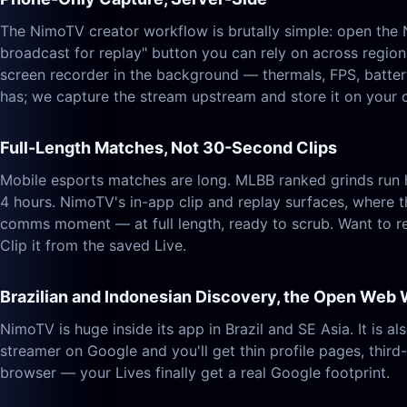
The NimoTV creator workflow is brutally simple: open the 
broadcast for replay" button you can rely on across regio
screen recorder in the background — thermals, FPS, battery
has; we capture the stream upstream and store it on your 
Full-Length Matches, Not 30-Second Clips
Mobile esports matches are long. MLBB ranked grinds run h
4 hours. NimoTV's in-app clip and replay surfaces, where t
comms moment — at full length, ready to scrub. Want to rev
Clip it from the saved Live.
Brazilian and Indonesian Discovery, the Open Web
NimoTV is huge inside its app in Brazil and SE Asia. It is 
streamer on Google and you'll get thin profile pages, third
browser — your Lives finally get a real Google footprint.