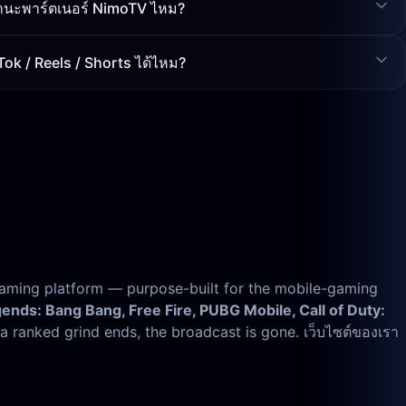
านะพาร์ตเนอร์ NimoTV ไหม?
ikTok / Reels / Shorts ได้ไหม?
eaming platform — purpose-built for the mobile-gaming
ends: Bang Bang, Free Fire, PUBG Mobile, Call of Duty:
a ranked grind ends, the broadcast is gone. เว็บไซต์ของเรา