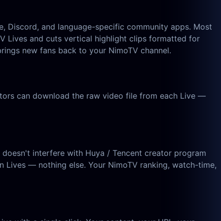
, Discord, and language-specific community apps. Most
 Lives and cuts vertical highlight clips formatted for
brings new fans back to your NimoTV channel.
ors can download the raw video file from each Live —
d doesn't interfere with Huya / Tencent creator program
 Lives — nothing else. Your NimoTV ranking, watch-time,