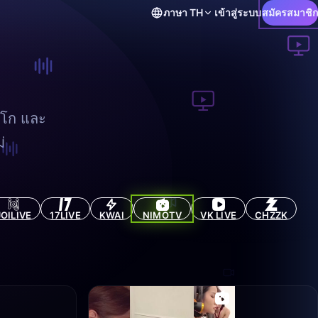
ภาษา
TH
เข้าสู่ระบบ
สมัครสมาชิก
ิโก และ
่
JOILIVE
17LIVE
KWAI
NIMOTV
VK LIVE
CHZZK