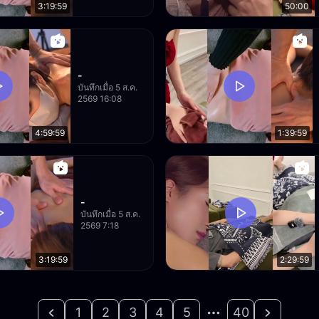
3:19:59
50:00
-
บันทึกเมื่อ 5 ส.ค.
2569 16:08
4:59:59
1:39:59
-
บันทึกเมื่อ 5 ส.ค.
2569 7:18
3:19:59
2:29:59
1
2
3
4
5
40