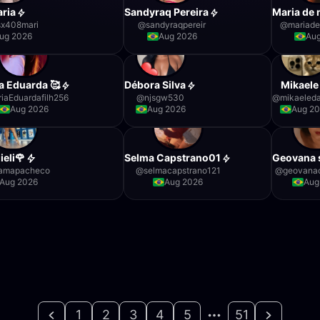
ria
Sandyraq Pereira
Maria de 
sx408mari
@
sandyraqpereir
@
mariade
ug 2026
Aug 2026
Au
a Eduarda 🥰
Débora Silva
Mikaele
iaEduardafilh256
@
njsgw530
@
mikaeleda
Aug 2026
Aug 2026
Aug 2
lieli🌹
Selma Capstrano01
Geovana 
samapacheco
@
selmacapstrano121
@
geovana
Aug 2026
Aug 2026
Aug
1
2
3
4
5
51