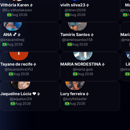
Vithória Karen
vivih silva23
Ma
@
Eu.vithoriakaren
@
dirwv2009
@
kic
Aug 2026
Aug 2026
A
ANA 💕
Tamiris Santos
Mari
@
anacarolinejj
@
tamirissantos158
@
mar
Aug 2026
Aug 2026
Tayane de recife
MARIA NORDESTINA
Li
@
tayanesilva352
@
maria.guia
@
eli
Aug 2026
Aug 2026
Jaqueline Lúcia ❤️
Lury ferreira
@
jaqueluci24
@
luryfreitasfer
Aug 2026
Aug 2026