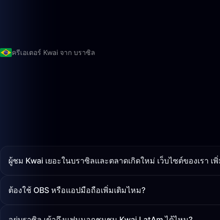
ครีเอเตอร์ Kwai จาก บราซิล
ผู้ชม Kwai เยอะในบราซิลและตลาดเกิดใหม่ เว็บไซต์ของเรา เพิ
ต้องใช้ OBS หรือแอปมือถือเพิ่มเติมไหม?
อยู่บราซิล เข้าถึงแฟนนอกชุมชน Kwai LatAm ได้ไหม?