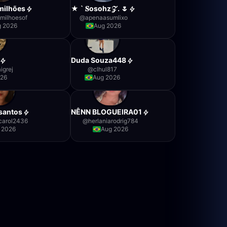
milhões
★ ` 𝐒osohz𝒵 . 🌷
milhoesof
@
apenaasumlixo
g 2026
Aug 2026
Duda Souza448
igrej
@
clhul817
026
Aug 2026
santos
NÊNN BLOGUEIRA01
carol2436
@
herlaniarodrig784
 2026
Aug 2026