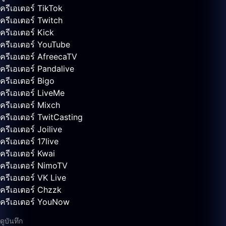
ครีเอเตอร์ TikTok
ครีเอเตอร์ Twitch
ครีเอเตอร์ Kick
ครีเอเตอร์ YouTube
ครีเอเตอร์ AfreecaTV
ครีเอเตอร์ Pandalive
ครีเอเตอร์ Bigo
ครีเอเตอร์ LiveMe
ครีเอเตอร์ Mixch
ครีเอเตอร์ TwitCasting
ครีเอเตอร์ Joilive
ครีเอเตอร์ 17live
ครีเอเตอร์ Kwai
ครีเอเตอร์ NimoTV
ครีเอเตอร์ VK Live
ครีเอเตอร์ Chzzk
ครีเอเตอร์ YouNow
ดูบันทึก