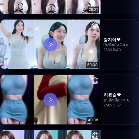
29:21
강지아♥
บันทึกเมื่อ 7 ส.ค.
2569 5:40
50:00
허윤슬♥
บันทึกเมื่อ 7 ส.ค.
2569 5:37
49:08