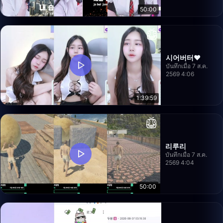
50:00
시어버터♥
บันทึกเมื่อ 7 ส.ค.
2569 4:06
1:39:59
리루리
บันทึกเมื่อ 7 ส.ค.
2569 4:04
50:00