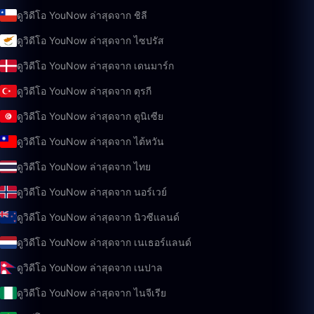
ดูวิดีโอ YouNow ล่าสุดจาก ชิลี
ดูวิดีโอ YouNow ล่าสุดจาก ไซปรัส
ดูวิดีโอ YouNow ล่าสุดจาก เดนมาร์ก
ดูวิดีโอ YouNow ล่าสุดจาก ตุรกี
ดูวิดีโอ YouNow ล่าสุดจาก ตูนิเซีย
ดูวิดีโอ YouNow ล่าสุดจาก ไต้หวัน
ดูวิดีโอ YouNow ล่าสุดจาก ไทย
ดูวิดีโอ YouNow ล่าสุดจาก นอร์เวย์
ดูวิดีโอ YouNow ล่าสุดจาก นิวซีแลนด์
ดูวิดีโอ YouNow ล่าสุดจาก เนเธอร์แลนด์
ดูวิดีโอ YouNow ล่าสุดจาก เนปาล
ดูวิดีโอ YouNow ล่าสุดจาก ไนจีเรีย