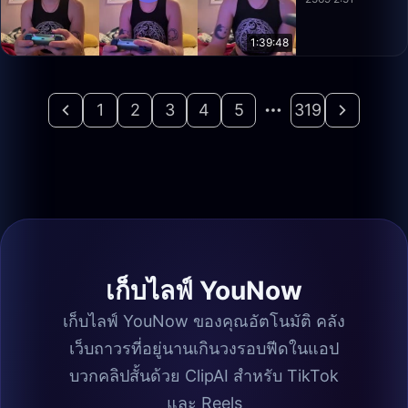
1:39:48
1
2
3
4
5
319
เก็บไลฟ์ YouNow
เก็บไลฟ์ YouNow ของคุณอัตโนมัติ คลัง
เว็บถาวรที่อยู่นานเกินวงรอบฟีดในแอป
บวกคลิปสั้นด้วย ClipAI สำหรับ TikTok
และ Reels