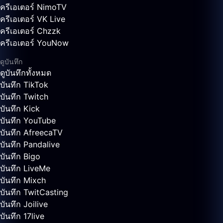
ครีเอเตอร์ NimoTV
ครีเอเตอร์ VK Live
ครีเอเตอร์ Chzzk
ครีเอเตอร์ YouNow
ดูบันทึก
ดูบันทึกทั้งหมด
บันทึก TikTok
บันทึก Twitch
บันทึก Kick
บันทึก YouTube
บันทึก AfreecaTV
บันทึก Pandalive
บันทึก Bigo
บันทึก LiveMe
บันทึก Mixch
บันทึก TwitCasting
บันทึก Joilive
บันทึก 17live