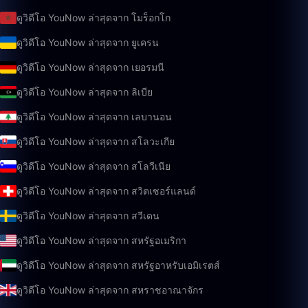
ดูวิดีโอ YouNow ล่าสุดจาก โมร็อกโก
ดูวิดีโอ YouNow ล่าสุดจาก ยูเครน
ดูวิดีโอ YouNow ล่าสุดจาก เยอรมนี
ดูวิดีโอ YouNow ล่าสุดจาก ลิเบีย
ดูวิดีโอ YouNow ล่าสุดจาก เลบานอน
ดูวิดีโอ YouNow ล่าสุดจาก สโลวะเกีย
ดูวิดีโอ YouNow ล่าสุดจาก สโลวีเนีย
ดูวิดีโอ YouNow ล่าสุดจาก สวิตเซอร์แลนด์
ดูวิดีโอ YouNow ล่าสุดจาก สวีเดน
ดูวิดีโอ YouNow ล่าสุดจาก สหรัฐอเมริกา
ดูวิดีโอ YouNow ล่าสุดจาก สหรัฐอาหรับเอมิเรตส์
ดูวิดีโอ YouNow ล่าสุดจาก สหราชอาณาจักร