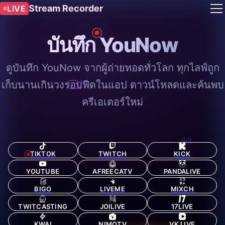
Stream Recorder
LIVE
บันทึก YouNow
ดูบันทึก YouNow จากผู้ถ่ายทอดทั่วโลก ทุกไลฟ์ถูก
เก็บนานเกินวงรอบฟีดในแอป ดาวน์โหลดและค้นพบ
ครีเอเตอร์ใหม่
TIKTOK
TWITCH
KICK
YOUTUBE
AFREECATV
PANDALIVE
BIGO
LIVEME
MIXCH
TWITCASTING
JOILIVE
17LIVE
KWAI
NIMOTV
VK LIVE