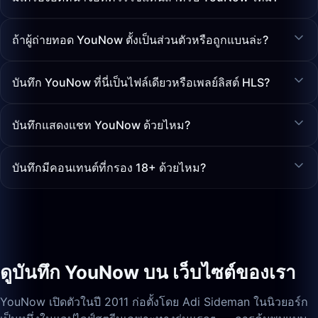
ถ้าผู้ถ่ายทอด YouNow ตั้งเป็นส่วนตัวหรือถูกแบนล่ะ?
บันทึก YouNow ที่นี่เป็นไฟล์เดียวหรือเพลย์ลิสต์ HLS?
บันทึกแสดงแชท YouNow ด้วยไหม?
บันทึกมีคอนเทนต์ที่กรอง 18+ ด้วยไหม?
ดูบันทึก YouNow บน เว็บไซต์ของเรา
YouNow เปิดตัวในปี 2011 ก่อตั้งโดย Adi Sideman ในนิวยอร์ก