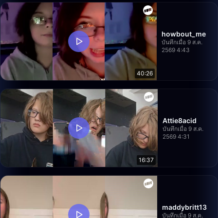
howbout_me
บันทึกเมื่อ 9 ส.ค.
2569 4:43
40:26
Attie8acid
บันทึกเมื่อ 9 ส.ค.
2569 4:31
16:37
maddybritt13
บันทึกเมื่อ 9 ส.ค.