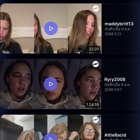
maddybritt13
บันทึกเมื่อ 9 ส.ค.
2569 5:21
32:20
Ryry2008
บันทึกเมื่อ 9 ส.ค.
2569 5:07
1:24:19
Attie8acid