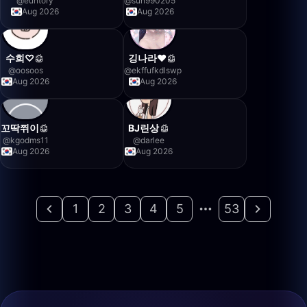
@
euntory
@
sun990205
Aug 2026
Aug 2026
수희♡
깅나라♥
@
oosoos
@
ekffufkdlswp
Aug 2026
Aug 2026
꼬딱쮜이
BJ린상
@
kgodms11
@
darlee
Aug 2026
Aug 2026
1
2
3
4
5
53