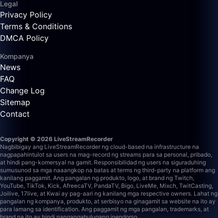
Legal
Privacy Policy
Terms & Conditions
DMCA Policy
Kompanya
News
FAQ
Change Log
Sitemap
Contact
Copyright © 2026 LiveStreamRecorder
Nagbibigay ang LiveStreamRecorder ng cloud-based na infrastructure na
nagpapahintulot sa users na mag-record ng streams para sa personal, pribado,
at hindi pang-komersyal na gamit. Responsibilidad ng users na siguraduhing
sumusunod sa mga naaangkop na batas at terms ng third-party na platform ang
kanilang paggamit.
Ang pangalan ng produkto, logo, at brand ng Twitch,
YouTube, TikTok, Kick, AfreecaTV, PandaTV, Bigo, LiveMe, Mixch, TwitCasting,
Joilive, 17live, at Kwai ay pag-aari ng kanilang mga respective owners. Lahat ng
pangalan ng kompanya, produkto, at serbisyo na ginagamit sa website na ito ay
para lamang sa identification. Ang paggamit ng mga pangalan, trademarks, at
brand na ito ay hindi nangangahulugang inendorso.