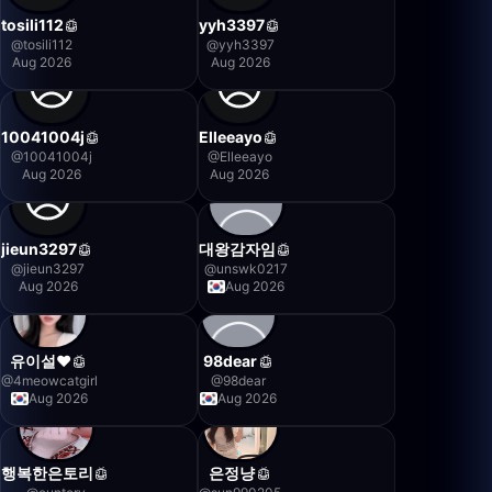
tosili112
yyh3397
@
tosili112
@
yyh3397
Aug 2026
Aug 2026
10041004j
Elleeayo
@
10041004j
@
Elleeayo
Aug 2026
Aug 2026
jieun3297
대왕감자임
@
jieun3297
@
unswk0217
Aug 2026
Aug 2026
유이설♥
98dear
@
4meowcatgirl
@
98dear
Aug 2026
Aug 2026
행복한은토리
은정냥