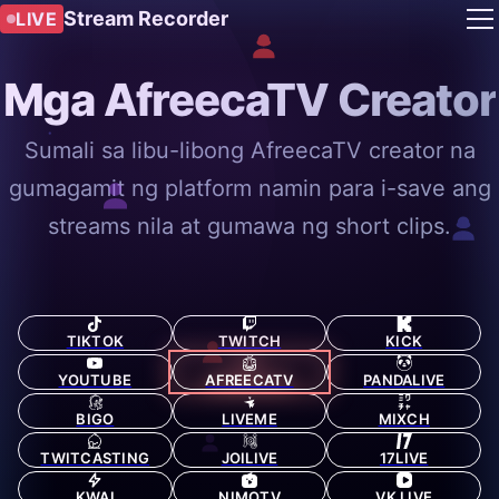
Stream Recorder
LIVE
Mga AfreecaTV Creator
Sumali sa libu-libong AfreecaTV creator na
gumagamit ng platform namin para i-save ang
streams nila at gumawa ng short clips.
TIKTOK
TWITCH
KICK
YOUTUBE
AFREECATV
PANDALIVE
BIGO
LIVEME
MIXCH
TWITCASTING
JOILIVE
17LIVE
KWAI
NIMOTV
VK LIVE