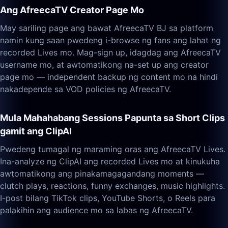
Ang AfreecaTV Creator Page Mo
May sariling page ang bawat AfreecaTV BJ sa platform
namin kung saan pwedeng i-browse ng fans ang lahat ng
recorded Lives mo. Mag-sign up, idagdag ang AfreecaTV
username mo, at awtomatikong na-set up ang creator
page mo — independent backup ng content mo na hindi
nakadepende sa VOD policies ng AfreecaTV.
Mula Mahahabang Sessions Papunta sa Short Clips
gamit ang ClipAI
Pwedeng tumagal ng maraming oras ang AfreecaTV Lives.
Ina-analyze ng ClipAI ang recorded Lives mo at kinukuha
awtomatikong ang pinakamagagandang moments —
clutch plays, reactions, funny exchanges, music highlights.
I-post bilang TikTok clips, YouTube Shorts, o Reels para
palakihin ang audience mo sa labas ng AfreecaTV.