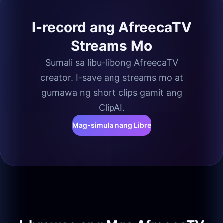
I-record ang AfreecaTV
Streams Mo
Sumali sa libu-libong AfreecaTV
creator. I-save ang streams mo at
gumawa ng short clips gamit ang
ClipAI.
Mag-simula nang Libre