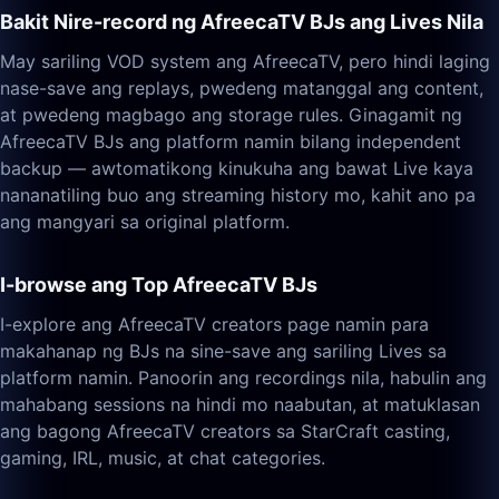
Bakit Nire-record ng AfreecaTV BJs ang Lives Nila
May sariling VOD system ang AfreecaTV, pero hindi laging
nase-save ang replays, pwedeng matanggal ang content,
at pwedeng magbago ang storage rules. Ginagamit ng
AfreecaTV BJs ang platform namin bilang independent
backup — awtomatikong kinukuha ang bawat Live kaya
nananatiling buo ang streaming history mo, kahit ano pa
ang mangyari sa original platform.
I-browse ang Top AfreecaTV BJs
I-explore ang AfreecaTV creators page namin para
makahanap ng BJs na sine-save ang sariling Lives sa
platform namin. Panoorin ang recordings nila, habulin ang
mahabang sessions na hindi mo naabutan, at matuklasan
ang bagong AfreecaTV creators sa StarCraft casting,
gaming, IRL, music, at chat categories.