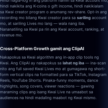
Hindi nagla-log in ang platform namin sa Kwai account mo,
hindi nakikita ang K-coins o gift income, hindi nakikialam
sa Kwai creator program o anumang rev-share. Opt-in ang
recording mo bilang Kwai creator para sa
sariling
account
mo, at sariling Lives mo lang — wala nang iba.
Nananatiling sa Kwai pa rin ang Kwai account, ranking, at
revenue mo.
Cross-Platform Growth gamit ang ClipAI
Nakapokus sa Kwai algorithm ang in-app clip tools ng
Kwai. Ang ClipAI ay nakapokus sa
lahat ng iba
— ina-scan
nito ang full saved Kwai Lives mo at gumagawa ng short-
form vertical clips na formatted para sa TikTok, Instagram
Reels, YouTube Shorts. Pinaka-funny moments, dance
highlights, song covers, viewer reactions — gawing
maraming clips ang isang Kwai Live na umaabot sa
audiences na hindi madaling maabot ng Kwai mismo.