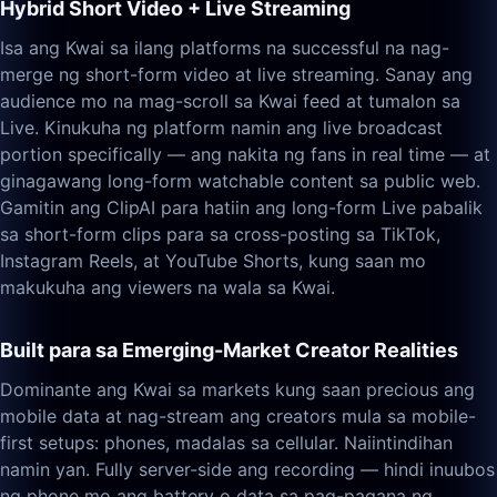
Hybrid Short Video + Live Streaming
Isa ang Kwai sa ilang platforms na successful na nag-
merge ng short-form video at live streaming. Sanay ang
audience mo na mag-scroll sa Kwai feed at tumalon sa
Live. Kinukuha ng platform namin ang live broadcast
portion specifically — ang nakita ng fans in real time — at
ginagawang long-form watchable content sa public web.
Gamitin ang ClipAI para hatiin ang long-form Live pabalik
sa short-form clips para sa cross-posting sa TikTok,
Instagram Reels, at YouTube Shorts, kung saan mo
makukuha ang viewers na wala sa Kwai.
Built para sa Emerging-Market Creator Realities
Dominante ang Kwai sa markets kung saan precious ang
mobile data at nag-stream ang creators mula sa mobile-
first setups: phones, madalas sa cellular. Naiintindihan
namin yan. Fully server-side ang recording — hindi inuubos
ng phone mo ang battery o data sa pag-pagana ng