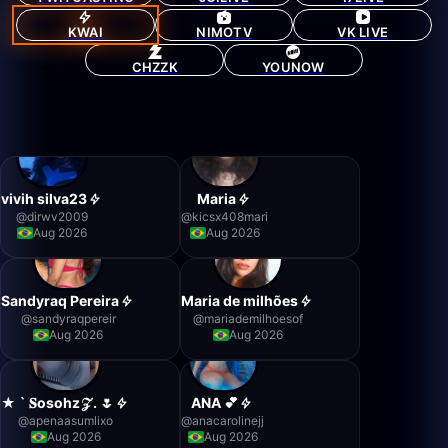
KWAI
NIMOTV
VK LIVE
CHZZK
YOUNOW
vivih silva23
Maria
@
dirwv2009
@
kicsx408mari
Aug 2026
Aug 2026
Sandyraq Pereira
Maria de milhões
@
sandyraqpereir
@
mariademilhoesof
Aug 2026
Aug 2026
★ ` 𝐒osohz𝒵 . 🌷
ANA 💕
@
apenaasumlixo
@
anacarolinejj
Aug 2026
Aug 2026