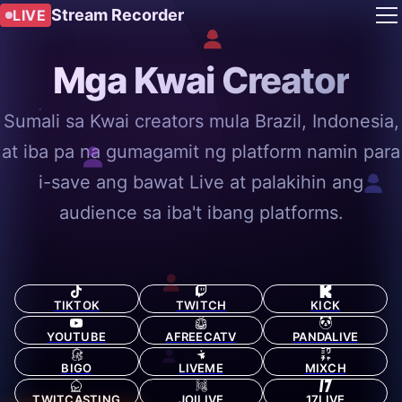
Stream Recorder
LIVE
Mga Kwai Creator
Sumali sa Kwai creators mula Brazil, Indonesia,
at iba pa na gumagamit ng platform namin para
i-save ang bawat Live at palakihin ang
audience sa iba't ibang platforms.
TIKTOK
TWITCH
KICK
YOUTUBE
AFREECATV
PANDALIVE
BIGO
LIVEME
MIXCH
TWITCASTING
JOILIVE
17LIVE