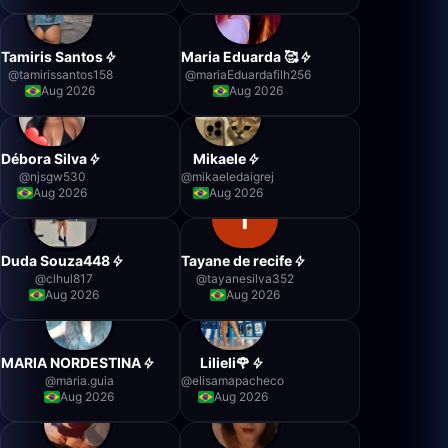
Tamiris Santos
Maria Eduarda 🥰
@
tamirissantos158
@
mariaEduardafilh256
Aug 2026
Aug 2026
Débora Silva
Mikaele
@
njsgw530
@
mikaeledaigrej
Aug 2026
Aug 2026
Duda Souza448
Tayane de recife
@
clhul817
@
tayanesilva352
Aug 2026
Aug 2026
MARIA NORDESTINA
Lilieli🌹
@
maria.guia
@
elisamapacheco
Aug 2026
Aug 2026