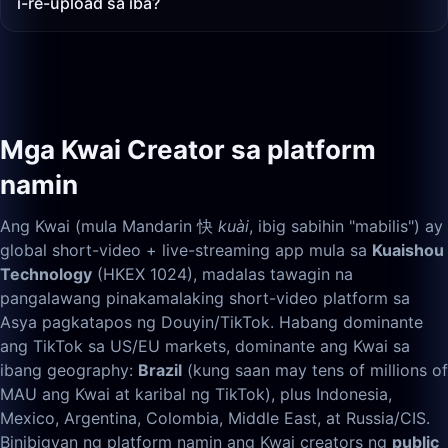
i-re-upload sa iba?
Mga Kwai Creator sa platform
namin
Ang Kwai (mula Mandarin 快
kuài
, ibig sabihin "mabilis") ay
global short-video + live-streaming app mula sa
Kuaishou
Technology
(HKEX 1024), madalas tawagin na
pangalawang pinakamalaking short-video platform sa
Asya pagkatapos ng Douyin/TikTok. Habang dominante
ang TikTok sa US/EU markets, dominante ang Kwai sa
ibang geography:
Brazil
(kung saan may tens of millions of
MAU ang Kwai at karibal ng TikTok), plus Indonesia,
Mexico, Argentina, Colombia, Middle East, at Russia/CIS.
Binibigyan ng platform namin ang Kwai creators ng
public