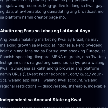
pangalawang recorder. Mag-go live ka lang sa Kwai gaya
ng dati, at awtomatikong dumadating ang broadcast mo
sa platform namin creator page mo.
Abutin ang Fans sa Labas ng LatAm at Asya
Ang pinakamalaking market ng Kwai ay Brazil, na may
malaking growth sa Mexico at Indonesia. Pero pwedeng
kalat din ang fans mo sa Portuguese-speaking Europe, sa
Spanish-speaking diaspora, MENA migrants, o sa Twitter /
Instagram users na gustong sumunod sa iyo pero walang
Kwai. Gumagana sa kahit anong browser ang platform
namin URLs (
livestreamrecorder.com/kwai/your-
), walang app install, walang Kwai account, walang
id
regional restrictions — discoverable, shareable, indexable.
Independent sa Account State ng Kwai