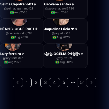
Selma Capstrano01
Geovana santos
@
selmacapstrano121
@
geovanacarol2436
Aug 2026
Aug 2026
NÊNN BLOGUEIRA01
Jaqueline Lúcia ❤️
@
herlaniarodrig784
@
jaqueluci24
Aug 2026
Aug 2026
Lury ferreira
꧁ঔৣJOCÈLIA ✞☬ঔৣ꧂
@
luryfreitasfer
@
zguxf569
Aug 2026
Aug 2026
1
2
3
4
5
51