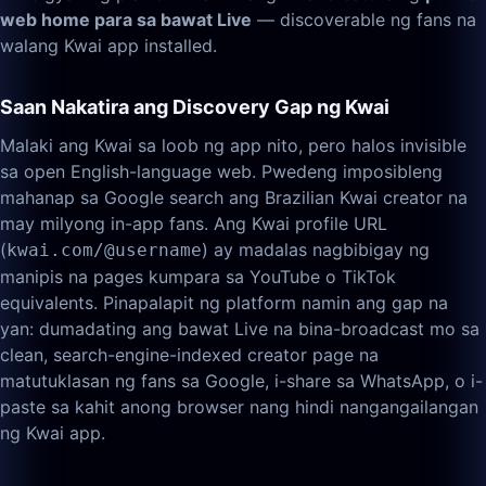
web home para sa bawat Live
— discoverable ng fans na
walang Kwai app installed.
Saan Nakatira ang Discovery Gap ng Kwai
Malaki ang Kwai sa loob ng app nito, pero halos invisible
sa open English-language web. Pwedeng imposibleng
mahanap sa Google search ang Brazilian Kwai creator na
may milyong in-app fans. Ang Kwai profile URL
(
) ay madalas nagbibigay ng
kwai.com/@username
manipis na pages kumpara sa YouTube o TikTok
equivalents. Pinapalapit ng platform namin ang gap na
yan: dumadating ang bawat Live na bina-broadcast mo sa
clean, search-engine-indexed creator page na
matutuklasan ng fans sa Google, i-share sa WhatsApp, o i-
paste sa kahit anong browser nang hindi nangangailangan
ng Kwai app.