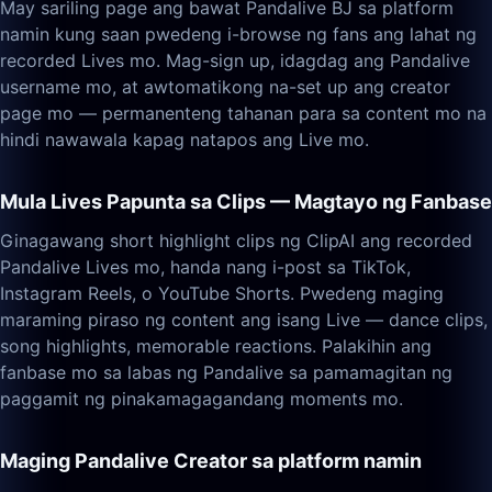
May sariling page ang bawat Pandalive BJ sa platform
namin kung saan pwedeng i-browse ng fans ang lahat ng
recorded Lives mo. Mag-sign up, idagdag ang Pandalive
username mo, at awtomatikong na-set up ang creator
page mo — permanenteng tahanan para sa content mo na
hindi nawawala kapag natapos ang Live mo.
Mula Lives Papunta sa Clips — Magtayo ng Fanbase
Ginagawang short highlight clips ng ClipAI ang recorded
Pandalive Lives mo, handa nang i-post sa TikTok,
Instagram Reels, o YouTube Shorts. Pwedeng maging
maraming piraso ng content ang isang Live — dance clips,
song highlights, memorable reactions. Palakihin ang
fanbase mo sa labas ng Pandalive sa pamamagitan ng
paggamit ng pinakamagagandang moments mo.
Maging Pandalive Creator sa platform namin