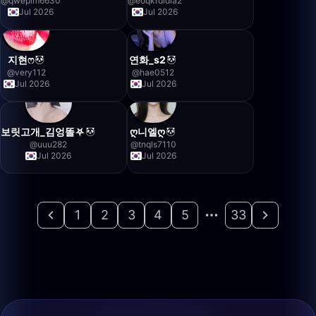
@
qweplm6630
@
eoqkrdldla2
Jul 2026
Jul 2026
지현ෆ
연화_s2
@
very112
@
hae0512
Jul 2026
Jul 2026
보릿고개_김엉똘⛧
ღ니엘ღ
@
uuu282
@
tnqls7110
Jul 2026
Jul 2026
1
2
3
4
5
33