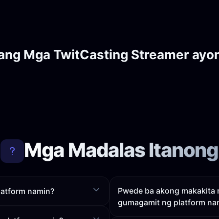
ang Mga TwitCasting Streamer ayo
Mga Madalas Itanong
Pwede ba akong makakita n
latform namin?
gumagamit ng platform na