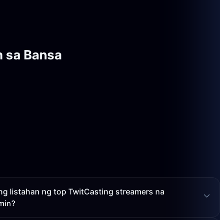
n sa Bansa
g listahan ng top TwitCasting streamers na
min?