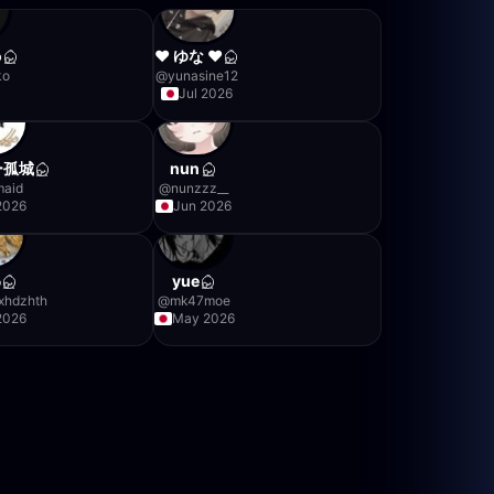
o
❤︎ ゆな ❤︎
ko
@
yunasine12
Jul 2026
ー孤城
nun
maid
@
nunzzz__
2026
Jun 2026
わ
yue
xhdzhth
@
mk47moe
2026
May 2026