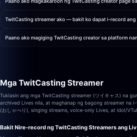
Paano ako magkakaroon ng TwitCasting creator page sa
TwitCasting streamer ako — bakit ko dapat i-record ang
Paano ako magiging TwitCasting creator sa platform na
Mga TwitCasting Streamer
Tuklasin ang mga TwitCasting streamer (ツイキャス) na gumaga
archived Lives nila, at maghanap ng bagong streamer na i
(おしゃべり), singing streams, voice-only Lives, at idol/VTu
Bakit Nire-record ng TwitCasting Streamers ang Liv