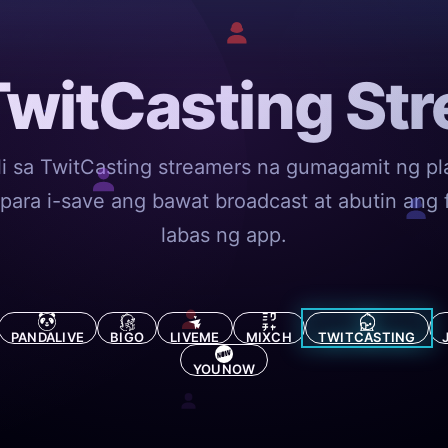
witCasting St
i sa TwitCasting streamers na gumagamit ng pl
para i-save ang bawat broadcast at abutin ang 
labas ng app.
PANDALIVE
BIGO
LIVEME
MIXCH
TWITCASTING
YOUNOW