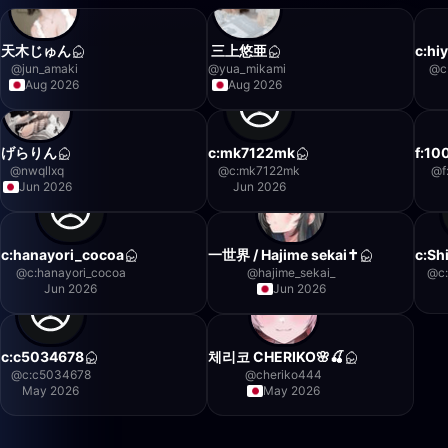
天木じゅん
三上悠亜
c:hi
@
jun_amaki
@
yua_mikami
@
c
Aug 2026
Aug 2026
げらりん
c:mk7122mk
f:1
@
nwqllxq
@
c:mk7122mk
@
Jun 2026
Jun 2026
c:hanayori_cocoa
一世界 / Hajime sekai✝️
c:Sh
@
c:hanayori_cocoa
@
hajime_sekai_
@
c
Jun 2026
Jun 2026
c:c5034678
체리코 CHERIKO🌸🍒
@
c:c5034678
@
cheriko444
May 2026
May 2026