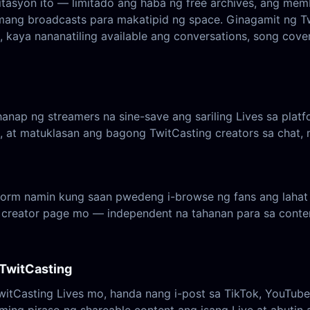
limitasyon ito — limitado ang haba ng free archives, an
mang broadcasts para makatipid ng space. Ginagamit ng T
kaya nananatiling available ang conversations, song cover
nap ng streamers na sine-save ang sariling Lives sa platfo
, at matuklasan ang bagong TwitCasting creators sa chat, m
tform namin kung saan pwedeng i-browse ng fans ang lahat
creator page mo — independent na tahanan para sa conten
 TwitCasting
witCasting Lives mo, handa nang i-post sa TikTok, YouTube