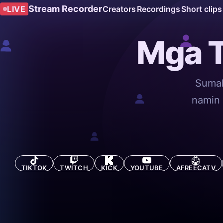
Stream Recorder
LIVE
Creators
Recordings
Short clips
Mga T
Sumal
namin 
TIKTOK
TWITCH
KICK
YOUTUBE
AFREECATV