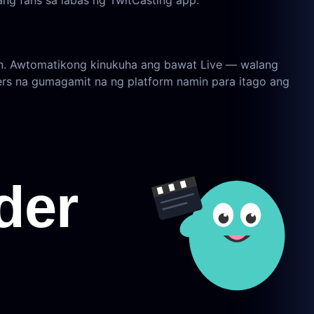
ang fans sa labas ng TwitCasting app.
n. Awtomatikong kinukuha ang bawat Live — walang
ers na gumagamit na ng platform namin para itago ang