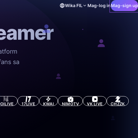
Wika
FIL
Mag-log in
Mag-sign up
reamer
atform
fans sa
JOILIVE
17LIVE
KWAI
NIMOTV
VK LIVE
CHZZK