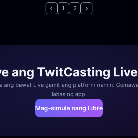
1
2
ve ang TwitCasting Liv
e ang bawat Live gamit ang platform namin. Gumawa 
labas ng app.
Mag-simula nang Libre