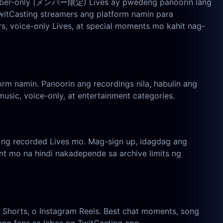
g member-only (メンバー限定) Lives ay pwedeng panoorin lang
witCasting streamers ang platform namin para
s, voice-only Lives, at special moments mo kahit nag-
rm namin. Panoorin ang recordings nila, habulin ang
usic, voice-only, at entertainment categories.
 ng recorded Lives mo. Mag-sign up, idagdag ang
t mo na hindi nakadepende sa archive limits ng
 Shorts, o Instagram Reels. Best chat moments, song