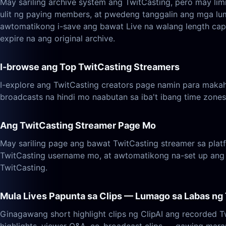
May sariling archive system ang TwitCasting, pero may 
ulit ng paying members, at pwedeng tanggalin ang mga lu
awtomatikong i-save ang bawat Live na walang length cap, 
expire na ang original archive.
I-browse ang Top TwitCasting Streamers
I-explore ang TwitCasting creators page namin para makaha
broadcasts na hindi mo naabutan sa iba't ibang time zones
Ang TwitCasting Streamer Page Mo
May sariling page ang bawat TwitCasting streamer sa pla
TwitCasting username mo, at awtomatikong na-set up ang 
TwitCasting.
Mula Lives Papunta sa Clips — Lumago sa Labas ng
Ginagawang short highlight clips ng ClipAI ang recorded T