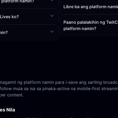
 platform namin?
Libre ba ang platform nami
 Lives ko?
Paano palalakihin ng TwitC
platform namin?
min?
mit ng platform namin para i-save ang sariling broadcas
-follow mula sa isa sa pinaka-active na mobile-first stre
ber content.
es Nila