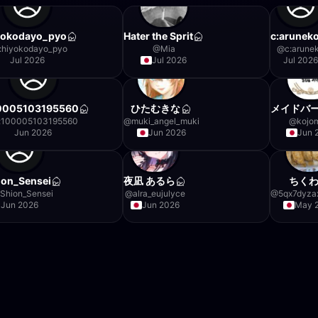
yokodayo_pyo
Hater the Sprit
c:arunek
:hiyokodayo_pyo
@
Mia
@
c:arune
Jul 2026
Jul 2026
Jul 2026
00005103195560
ひたむきな
メイドバ
f:100005103195560
@
muki_angel_muki
@
kojo
Jun 2026
Jun 2026
Jun 
ion_Sensei
夜凪 あるら
ちく
:Shion_Sensei
@
alra_eujulyce
@
5qx7dyza
Jun 2026
Jun 2026
May 