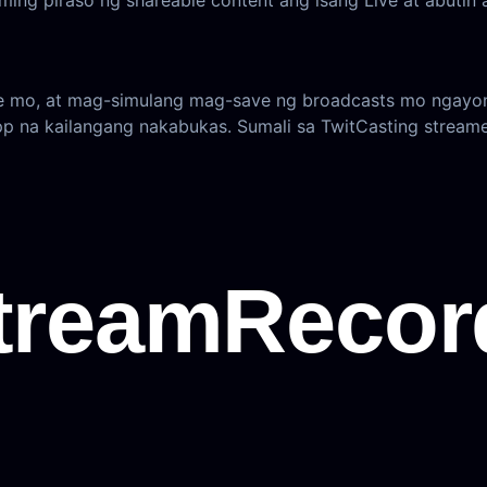
ing piraso ng shareable content ang isang Live at abutin 
me mo, at mag-simulang mag-save ng broadcasts mo ngayo
pp na kailangang nakabukas. Sumali sa TwitCasting stream