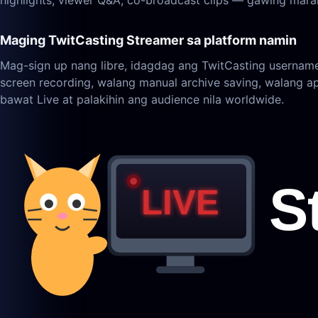
highlights, viewer Q&A, co-broadcast clips — gawing maram
Maging TwitCasting Streamer sa platform namin
Mag-sign up nang libre, idagdag ang TwitCasting userna
screen recording, walang manual archive saving, walang a
bawat Live at palakihin ang audience nila worldwide.