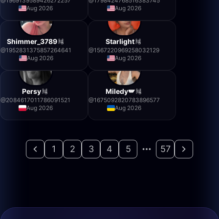
@
1969139589426272257
@
1798424768516383745
Aug 2026
Aug 2026
Shimmer_3789
Starlight
@
1952831375857264641
@
1567220969258032129
Aug 2026
Aug 2026
Persy
Miledy🪽
@
2084617011786091521
@
1675092820783896577
Aug 2026
Aug 2026
1
2
3
4
5
57