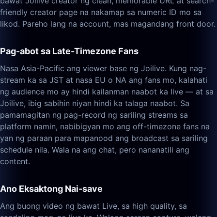
bawat Joilive creator ng clean, memorable URL at search-
friendly creator page na nakamap sa numeric ID mo sa
likod. Pareho lang na account, mas magandang front door.
Pag-abot sa Late-Timezone Fans
Nasa Asia-Pacific ang viewer base ng Joilive. Kung nag-
stream ka sa JST at nasa EU o NA ang fans mo, kalahati
ng audience mo ay hindi kailanman naabot ka live — at sa
Joilive, ibig sabihin niyan hindi ka talaga naabot. Sa
pamamagitan ng pag-record ng sariling streams sa
platform namin, nabibigyan mo ang off-timezone fans na
yan ng paraan para mapanood ang broadcast sa sariling
schedule nila. Wala na ang chat, pero nananatili ang
content.
Ano Eksaktong Nai-save
Ang buong video ng bawat Live, sa high quality, sa