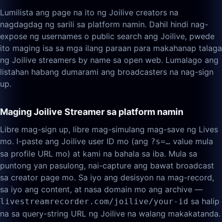
Lumilista ang page na ito ng Joilive creators na
nagdagdag ng sarili sa platform namin. Dahil hindi nag-
expose ng usernames o public search ang Joilive, pwede
ito maging isa sa mga ilang paraan para makahanap talaga
ng Joilive streamers by name sa open web. Lumalago ang
listahan habang dumarami ang broadcasters na nag-sign
up.
Maging Joilive Streamer sa platform namin
Libre mag-sign up, libre mag-simulang mag-save ng Lives
mo. I-paste ang Joilive user ID mo (ang
value mula
?s=…
sa profile URL mo) at kami na bahala sa iba. Mula sa
puntong yan pasulong, nai-capture ang bawat broadcast
sa creator page mo. Sa iyo ang desisyon na mag-record,
sa iyo ang content, at nasa domain mo ang archive —
sa halip
livestreamrecorder.com/joilive/your-id
na sa query-string URL ng Joilive na walang makakatanda.