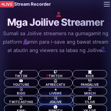
Stream Recorder
LIVE
Mga Joilive Streamer
Sumali sa Joilive streamers na gumagamit ng
platform namin para i-save ang bawat stream
at abutin ang viewers sa labas ng Joilive.
TIKTOK
TWITCH
KICK
YOUTUBE
AFREECATV
PANDALIVE
BIGO
LIVEME
MIXCH
TWITCASTING
JOILIVE
17LIVE
KWAI
NIMOTV
VK LIVE