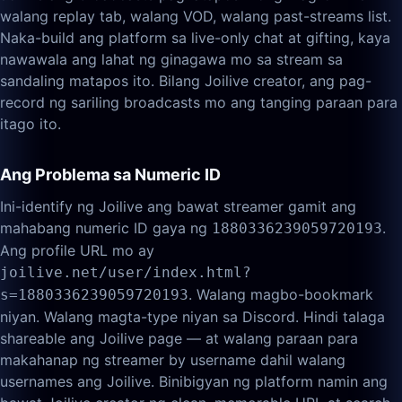
walang replay tab, walang VOD, walang past-streams list.
Naka-build ang platform sa live-only chat at gifting, kaya
nawawala ang lahat ng ginagawa mo sa stream sa
sandaling matapos ito. Bilang Joilive creator, ang pag-
record ng sariling broadcasts mo ang tanging paraan para
itago ito.
Ang Problema sa Numeric ID
Ini-identify ng Joilive ang bawat streamer gamit ang
mahabang numeric ID gaya ng
.
1880336239059720193
Ang profile URL mo ay
joilive.net/user/index.html?
. Walang magbo-bookmark
s=1880336239059720193
niyan. Walang magta-type niyan sa Discord. Hindi talaga
shareable ang Joilive page — at walang paraan para
makahanap ng streamer by username dahil walang
usernames ang Joilive. Binibigyan ng platform namin ang