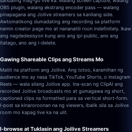
sandaling mag-go live ka. Walang screen capture, walang
OBS plugin, walang ekstrang encoder pass — walang
pinapagana ang Joilive streamers sa kanilang side.
Awtomatikong dumadating ang recording sa platform
namin creator page mo at nananatili roon indefinitely. Ikaw
ang nagdedesisyon kung ano ang ipi-public, ano ang
itatago, ano ang i-delete.
Gawing Shareable Clips ang Streams Mo
Maliit na platform ang Joilive. Ang totoo, karamihan ng
audience mo ay nasa TikTok, YouTube Shorts, o Instagram
Reels — wala silang Joilive app. Ina-scan ng ClipAI ang
recorded Joilive broadcasts mo at gumagawa ng short,
captioned clips na formatted para sa vertical short-form.
I-post sa kinaroroonan na ng viewers, ibalik sila sa Joilive
room mo kapag live ka na ulit.
I-browse at Tuklasin ang Joilive Streamers