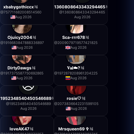
xbabygothiccx
1360808643343294465
@
757711682008514560
@
1360808643343294465
Aug 2026
Aug 2026
Ojuicy2004
Sca-rrr678
@
1916683847888336897
@
2009079719577421825
Aug 2026
Aug 2026
DirtyDawgs
𝐕𝐚𝐥☁️?
@
1917375587750692865
@
1972878208961204225
Aug 2026
Aug 2026
1952348540450546689
rosie🤍
@
1952348540450546689
@
2073836642231599105
Aug 2026
Aug 2026
loveAK47
Mrsqueen69 ✞