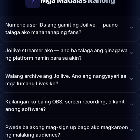
Mga Madalas Itanong
Numeric user IDs ang gamit ng Joilive — paano
talaga ako mahahanap ng fans?
Joilive streamer ako — ano ba talaga ang ginagawa
ng platform namin para sa akin?
Walang archive ang Joilive. Ano ang nangyayari sa
mga lumang Lives ko?
Kailangan ko ba ng OBS, screen recording, o kahit
anong software?
Pwede ba akong mag-sign up bago ako magkaroon
ng malaking audience?