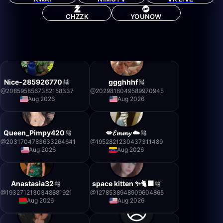
CHZZK
YOUNOW
Nice-285926770
ggghhhf
@
2085958567382158337
@
2029816049589970945
Aug 2026
Aug 2026
Queen_Pimpy420
💋𝓔𝓶𝓶𝔂 ☁️
@
2031704783633264641
@
1952821230437311489
Aug 2026
Aug 2026
Anastasia32
space kitten ✨🐈‍⬛
@
1932712130348881921
@
1278538948909604865
Aug 2026
Aug 2026