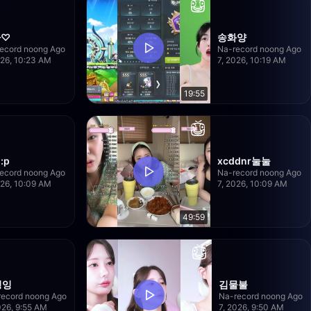
라♡
송화양
ecord noong Ago
Na-record noong Ago
026, 10:23 AM
7, 2026, 10:19 AM
19:55
:p
xcddnr눌눌
ecord noong Ago
Na-record noong Ago
026, 10:09 AM
7, 2026, 10:09 AM
49:59
정잉
김물불
record noong Ago
Na-record noong Ago
026, 9:55 AM
7, 2026, 9:50 AM