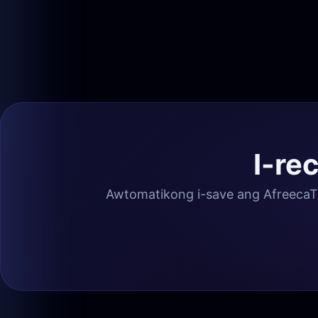
I-re
Awtomatikong i-save ang AfreecaT