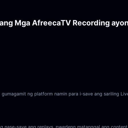
 ang Mga AfreecaTV Recording ayon
 gumagamit ng platform namin para i-save ang sariling Li
ing nase-save ang replays, pwedeng matanggal ang conten