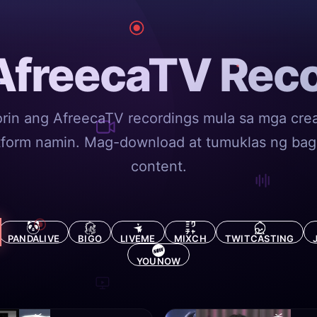
AfreecaTV Reco
rin ang AfreecaTV recordings mula sa mga crea
tform namin. Mag-download at tumuklas ng ba
content.
PANDALIVE
BIGO
LIVEME
MIXCH
TWITCASTING
YOUNOW