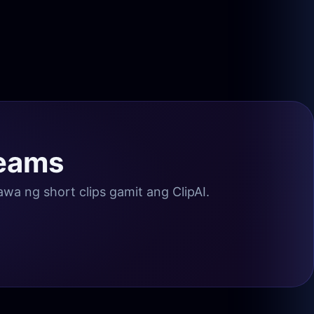
reams
 ng short clips gamit ang ClipAI.