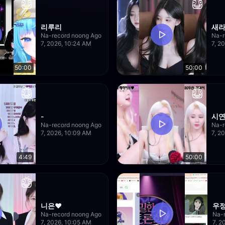
리루리
새
Na-record noong Ago
Na-r
7, 2026, 10:24 AM
7, 2
50:00
50:00
-
시연
Na-record noong Ago
Na-r
7, 2026, 10:09 AM
7, 2
4:49
50:00
니은♥
우
Na-record noong Ago
Na-
7, 2026, 10:05 AM
7, 2