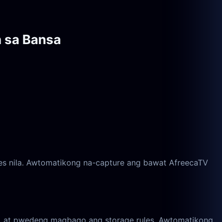
 sa Bansa
ves nila. Awtomatikong na-capture ang bawat AfreecaTV
t, at pwedeng magbago ang storage rules. Awtomatikong