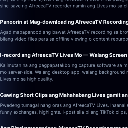
sine-save ng AfreecaTV recorder namin ang Lives mo sa c
Panoorin at Mag-download ng AfreecaTV Recordin
Agad mapapanood ang bawat AfreecaTV recording sa brows
bilang video files para sa offline viewing o content repurpo
I-record ang AfreecaTV Lives Mo — Walang Screen 
Kalimutan na ang pagpapatakbo ng capture software sa m
mo server-side. Walang desktop app, walang background 
Lives mo sa high quality.
Gawing Short Clips ang Mahahabang Lives gamit an
Pwedeng tumagal nang oras ang AfreecaTV Lives. Inaanali
funny exchanges, highlights. I-post sila bilang TikTok clip