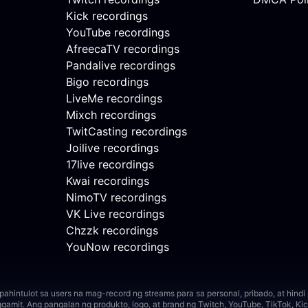
Kick recordings
YouTube recordings
AfreecaTV recordings
Pandalive recordings
Bigo recordings
LiveMe recordings
Mixch recordings
TwitCasting recordings
Joilive recordings
17live recordings
Kwai recordings
NimoTV recordings
VK Live recordings
Chzzk recordings
YouNow recordings
hintulot sa users na mag-record ng streams para sa personal, pribado, at hind
ggamit.
Ang pangalan ng produkto, logo, at brand ng Twitch, YouTube, TikTok, Kick