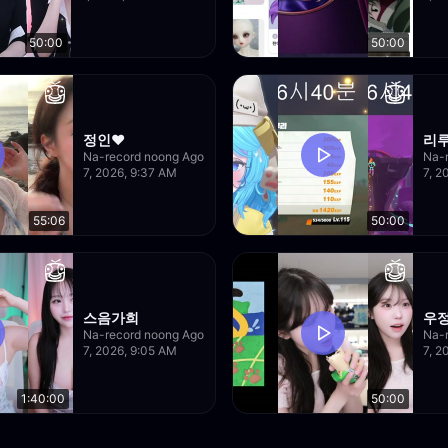
50:00
50:00
정인♥
리
Na-record noong Ago
Na-
7, 2026, 9:37 AM
7, 2
55:06
50:00
스음가희
우
Na-record noong Ago
Na-
7, 2026, 9:05 AM
7, 2
1:40:00
50:00