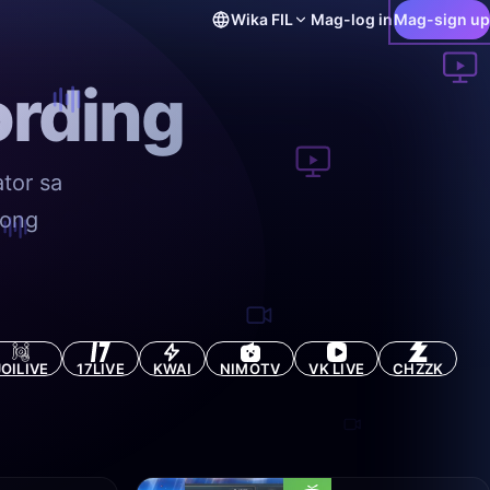
Wika
FIL
Mag-log in
Mag-sign up
rding
tor sa
gong
JOILIVE
17LIVE
KWAI
NIMOTV
VK LIVE
CHZZK