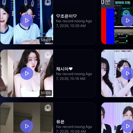
♡조은이♡
Na-record noong Ago
7, 2026, 10:29 AM
50:00
채시아♥
Na-record noong Ago
7, 2026, 10:16 AM
50:00
유은
Na-record noong Ago
7, 2026, 10:06 AM