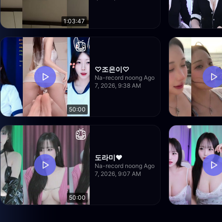
1:03:47
♡조은이♡
Na-record noong Ago
7, 2026, 9:38 AM
50:00
도라미♥
Na-record noong Ago
7, 2026, 9:07 AM
50:00