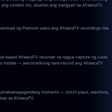
t ang content mo, anuman ang mangyari sa AfreecaTV.
wnload ng Premium users ang AfreecaTV recordings nila
ud-based AfreecaTV recorder na nagca-capture ng Lives
C o mobile — awtomatikong nare-record ang AfreecaTV
g pinakamagagandang moments — clutch plays, reactions,
abas sa AfreecaTV.