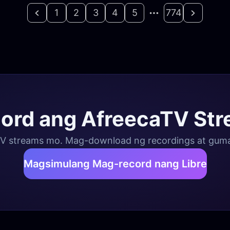
1
2
3
4
5
774
cord ang AfreecaTV St
V streams mo. Mag-download ng recordings at gumawa
Magsimulang Mag-record nang Libre