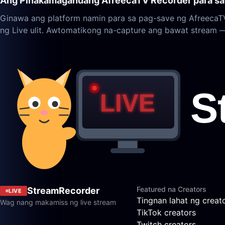
Ang Pinakamagandang AfreecaTV Recorder para sa
Ginawa ang platform namin para sa pag-save ng AfreecaT
ng Live ulit. Awtomatikong na-capture ang bawat stream
Featured na Creators
StreamRecorder
LIVE
Tingnan lahat ng creat
Wag nang makamiss ng live stream
TikTok creators
Twitch creators