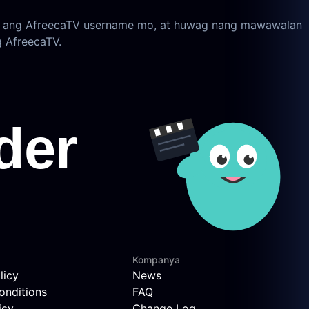
dag ang AfreecaTV username mo, at huwag nang mawawalan
 AfreecaTV.
Kompanya
licy
News
onditions
FAQ
icy
Change Log