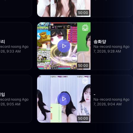
50:00
루리
송화양
record noong Ago
Na-record noong Ago
026, 9:33 AM
7, 2026, 9:28 AM
50:00
정잉
-
record noong Ago
Na-record noong Ago
026, 9:05 AM
7, 2026, 9:04 AM
50:00