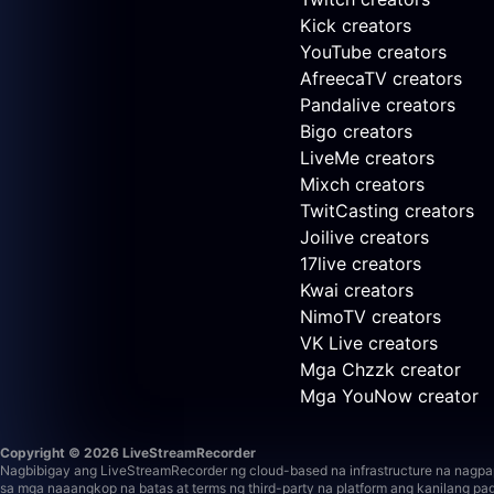
Kick creators
YouTube creators
AfreecaTV creators
Pandalive creators
Bigo creators
LiveMe creators
Mixch creators
TwitCasting creators
Joilive creators
17live creators
Kwai creators
NimoTV creators
VK Live creators
Mga Chzzk creator
Mga YouNow creator
Copyright © 2026 LiveStreamRecorder
Nagbibigay ang LiveStreamRecorder ng cloud-based na infrastructure na nagpapa
sa mga naaangkop na batas at terms ng third-party na platform ang kanilang pa