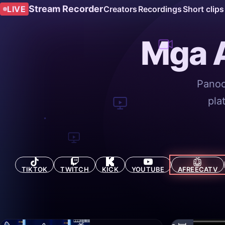
Stream Recorder
LIVE
Creators
Recordings
Short clips
Mga 
Panoo
pla
TIKTOK
TWITCH
KICK
YOUTUBE
AFREECATV