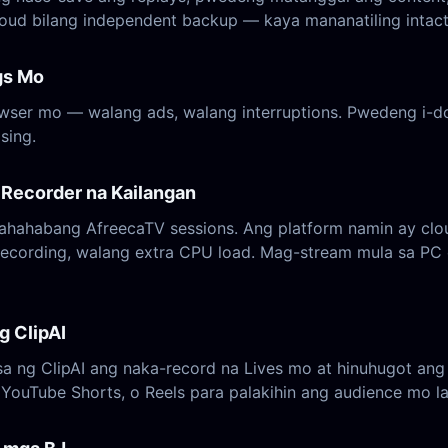
loud bilang independent backup — kaya mananatiling intac
gs Mo
er mo — walang ads, walang interruptions. Pwedeng i-do
sing.
Recorder na Kailangan
ahahabang AfreecaTV sessions. Ang platform namin ay clo
recording, walang extra CPU load. Mag-stream mula sa P
g ClipAI
sa ng ClipAI ang naka-record na Lives mo at hinuhugot an
s, YouTube Shorts, o Reels para palakihin ang audience mo l