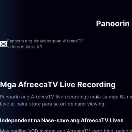
Panoorin
Panoorin ang pinakabagong AfreecaTV
videos mula sa KR
Mga AfreecaTV Live Recording
Panoorin ang AfreecaTV live recordings mula sa mga BJ na
Live at naka-store para sa on-demand viewing.
Independent na Nase-save ang AfreecaTV Lives
May sariling VOD system ang AfreecaTV, pero hindi palag