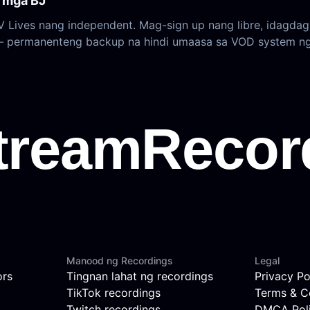
 mga BJ
V Lives nang independent. Mag-sign up nang libre, idag
 — permanenteng backup na hindi umaasa sa VOD system ng
Manood ng Recordings
Legal
ors
Tingnan lahat ng recordings
Privacy Po
TikTok recordings
Terms & C
Twitch recordings
DMCA Pol