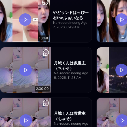
やどランドはっぴー
村theふぁいなる
Na-record noong Ago
7, 2026, 6:49 AM
13:48
月城くんは救世主
（ちゃそ）
Na-record noong Ago
6, 2026, 11:18 AM
2:30:00
月城くんは救世主
（ちゃそ）
Na-record noong Ago