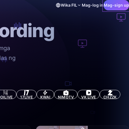
Wika
FIL
Mag-log in
Mag-sign up
ording
 mga
las ng
JOILIVE
17LIVE
KWAI
NIMOTV
VK LIVE
CHZZK