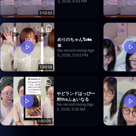
5, 2026, 4:53 PM
2:53:52
めりのちゃん🐑🏍️
🎀
Na-record noong Ago
5, 2026, 12:02 PM
1:39:58
やどランドはっぴー
村theふぁいなる
Na-record noong Ago
5, 2026, 5:29 AM
1:40:00