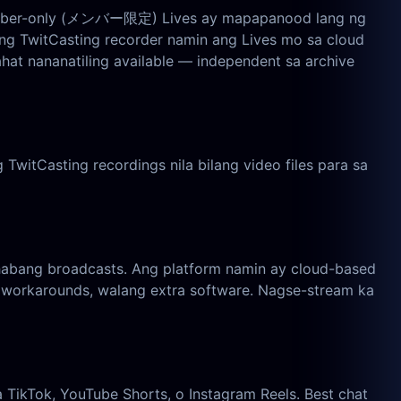
a member-only (メンバー限定) Lives ay mapapanood lang ng
g TwitCasting recorder namin ang Lives mo sa cloud
hat nananatiling available — independent sa archive
tCasting recordings nila bilang video files para sa
ahabang broadcasts. Ang platform namin ay cloud-based
 workarounds, walang extra software. Nagse-stream ka
 TikTok, YouTube Shorts, o Instagram Reels. Best chat