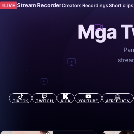
Stream Recorder
LIVE
Creators
Recordings
Short clips
Mga T
Pan
strea
TIKTOK
TWITCH
KICK
YOUTUBE
AFREECATV