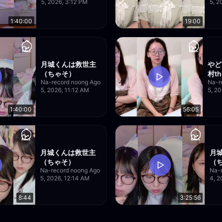
5, 2026, 3:12 PM
5, 2
1:40:00
19:00
月城くんは救世主
やど
（ちゃそ）
村t
Na-record noong Ago
Na-r
5, 2026, 11:12 AM
5, 2
1:40:00
56:05
月城くんは救世主
月
（ちゃそ）
（
Na-record noong Ago
Na-
5, 2026, 12:14 AM
4, 2
8:44
3:25:56