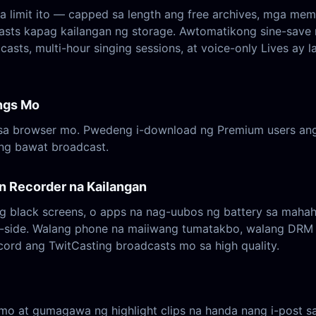
mga limit ito — capped sa length ang free archives, mg
ts kapag kailangan ng storage. Awtomatikong sine-save n
ts, multi-hour singing sessions, at voice-only Lives ay la
ngs Mo
 browser mo. Pwedeng i-download ng Premium users ang Twi
 ng bawat broadcast.
n Recorder na Kailangan
ng black screens, o apps na nag-uubos ng battery sa mah
er-side. Walang phone na maiiwang tumatakbo, walang DRM
ord ang TwitCasting broadcasts mo sa high quality.
 mo at gumagawa ng highlight clips na handa nang i-post sa