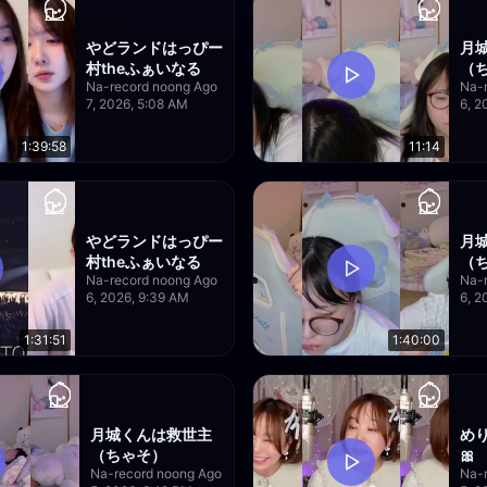
やどランドはっぴー
月
村theふぁいなる
（
Na-record noong Ago
Na-
7, 2026, 5:08 AM
6, 2
1:39:58
11:14
やどランドはっぴー
月
村theふぁいなる
（
Na-record noong Ago
Na-
6, 2026, 9:39 AM
6, 2
1:31:51
1:40:00
月城くんは救世主
めり
（ちゃそ）
🎀
Na-record noong Ago
Na-