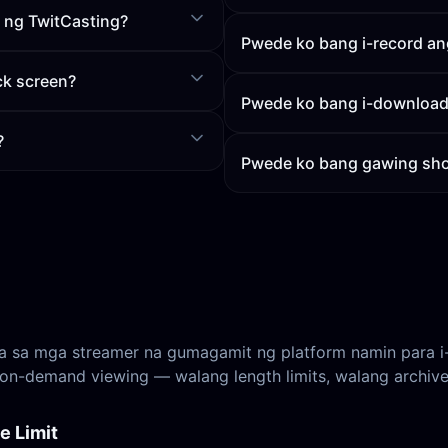
 ng TwitCasting?
Pwede ko bang i-record ang
ck screen?
Pwede ko bang i-download 
?
Pwede ko bang gawing shor
sa mga streamer na gumagamit ng platform namin para i-s
 on-demand viewing — walang length limits, walang archive
e Limit