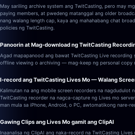
May sariling archive system ang TwitCasting, pero may 
paying members, at pwedeng matanggal ang older broadcas
nang walang length cap, kaya ang mahahabang chat broadcas
policies ng TwitCasting.
Panoorin at Mag-download ng TwitCasting Recordi
Agad mapapanood ang bawat TwitCasting Live recording sa
offline viewing o archiving — mag-keep ng personal copy
I-record ang TwitCasting Lives Mo — Walang Scree
Kalimutan na ang mobile screen recorders na nagdudulot 
TwitCasting recorder na nagca-capture ng Lives mo serv
man mula sa iPhone, Android, o PC, awtomatikong nare-rec
Gawing Clips ang Lives Mo gamit ang ClipAI
Inaanalisa ng ClipAI ang naka-record na TwitCasting Lives