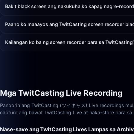
Bakit black screen ang nakukuha ko kapag nagre-record
Paano ko maaayos ang TwitCasting screen recorder bla
Kailangan ko ba ng screen recorder para sa TwitCasting
Mga TwitCasting Live Recording
Panoorin ang TwitCasting (ツイキャス) Live recordings mula 
capture ang bawat TwitCasting Live at naka-store para sa
Nase-save ang TwitCasting Lives Lampas sa Archiv