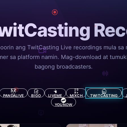
witCasting Rec
oorin ang TwitCasting Live recordings mula sa
mer sa platform namin. Mag-download at tumuk
bagong broadcasters.
PANDALIVE
BIGO
LIVEME
MIXCH
TWITCASTING
YOUNOW