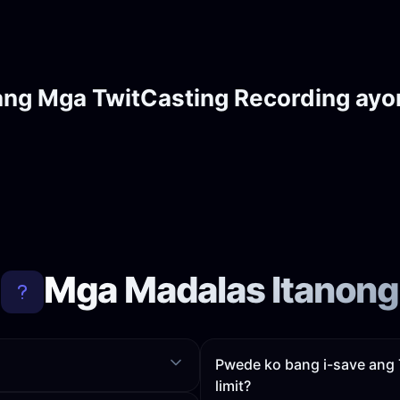
ang Mga TwitCasting Recording ayo
Mga Madalas Itanong
Pwede ko bang i-save ang 
limit?