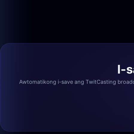
I-
Awtomatikong i-save ang TwitCasting broadca