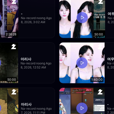
-
여
Na-record noong Ago
Na-
8, 2026, 3:02 AM
8, 2
2:26:28
50:00
아리사
여
Na-record noong Ago
Na-r
8, 2026, 12:52 AM
8, 2
50:00
1:40:00
아리사
-
Na-record noong Ago
Na-r
7, 2026, 11:11 PM
7, 2