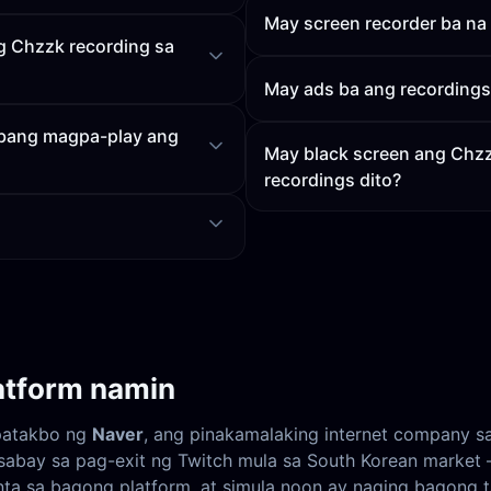
May screen recorder ba na
g Chzzk recording sa
May ads ba ang recordings
 bang magpa-play ang
May black screen ang Chzz
recordings dito?
atform namin
patakbo ng
Naver
, ang pinakamalaking internet company 
sabay sa pag-exit ng Twitch mula sa South Korean market 
unta sa bagong platform, at simula noon ay naging bagong