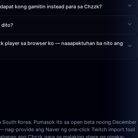
 dapat kong gamitin instead para sa Chzzk?
 dito?
k player sa browser ko — naaapektuhan ba nito ang
sa South Korea. Pumasok ito sa open beta noong December
— nag-provide ang Naver ng one-click Twitch import tool
 tahanan ang Chzzk para sa malaking share ng pinaka-