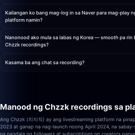
Kailangan ko bang mag-log in sa Naver para mag-play n
platform namin?
Nanonood ako mula sa labas ng Korea — smooth pa rin
Chzzk recordings?
Kasama ba ang chat sa recording?
Manood ng Chzzk recordings sa pl
Ang Chzzk (치지직) ay ang livestreaming platform na pina
2023 at ganap na nag-launch noong April 2024, na sabay-
na nagdala ng followers at subscriptions ng creators pap