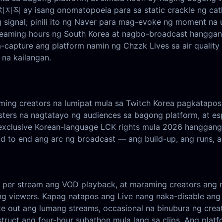
치지직 ay isang onomatopoeia para sa static crackle ng cath
signal; pinili ito ng Naver para mag-evoke ng moment na
streaming hours ng South Korea at nagbo-broadcast hangg
-capture ang platform namin ng Chzzk Lives sa air quality
na kailangan.
ming creators na lumipat mula sa Twitch Korea pagkatapos
sters na nagtatayo ng audiences sa bagong platform, at e
xclusive Korean-language LCK rights mula 2026 hanggang
d end to end ang arc ng broadcast — ang build-up, ang runs
 per stream ang VOD playback, at maraming creators ang n
 ng viewers. Kapag natapos ang Live nang naka-disable ang
 out ang lumang streams, occasional na binubura ng creato
truct ang four-hour subathon mula lang sa clips. Ang pla