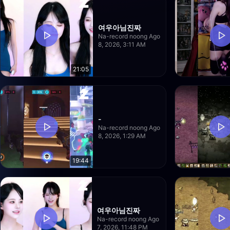
여우아님진짜
Na-record noong Ago
8, 2026, 3:11 AM
21:05
-
Na-record noong Ago
8, 2026, 1:29 AM
19:44
여우아님진짜
Na-record noong Ago
7, 2026, 11:48 PM