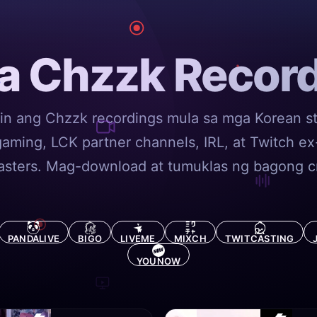
a Chzzk Record
in ang Chzzk recordings mula sa mga Korean s
aming, LCK partner channels, IRL, at Twitch ex
asters. Mag-download at tumuklas ng bagong cr
PANDALIVE
BIGO
LIVEME
MIXCH
TWITCASTING
YOUNOW