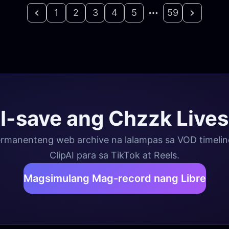
1
2
3
4
5
59
I-save ang Chzzk Lives
rmanenteng web archive na lalampas sa VOD timeline
ClipAI para sa TikTok at Reels.
Magsimulang Mag-record nang Libre