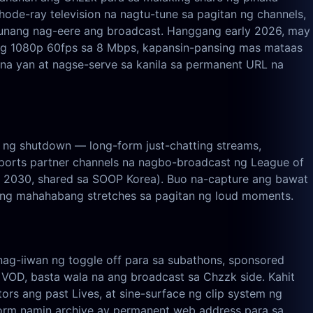
ode-ray television na nagtu-tune sa pagitan ng channels,
 unang nag-eere ang broadcast. Hanggang early 2026, may
ang 1080p 60fps sa 8 Mbps, kapansin-pansing mas mataas
 na yan at nagse-serve sa kanila sa permanent URL na
 ng shutdown — long-form just-chatting streams,
sports partner channels na nagbo-broadcast ng League of
 2030, shared sa SOOP Korea). Buo na-capture ang bawat
, ang mahahabang stretches sa pagitan ng loud moments.
ag-iiwan ng toggle off para sa subathons, sponsored
 VOD, basta wala na ang broadcast sa Chzzk side. Kahit
rs ang past Lives, at sine-surface ng clip system ng
tform namin archive ay permanent web address para sa