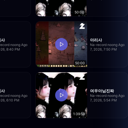
50:00
리사
아리사
record noong Ago
Na-record noong Ago
026, 8:40 PM
7, 2026, 7:50 PM
50:00
리사
여우아님진짜
record noong Ago
Na-record noong Ago
026, 6:10 PM
7, 2026, 5:54 PM
1:39:59