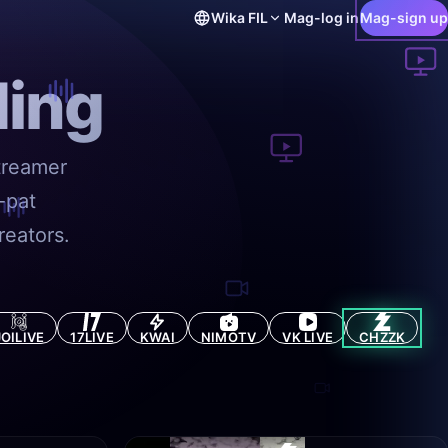
Wika
FIL
Mag-log in
Mag-sign up
ing
treamer
-pat
eators.
JOILIVE
17LIVE
KWAI
NIMOTV
VK LIVE
CHZZK