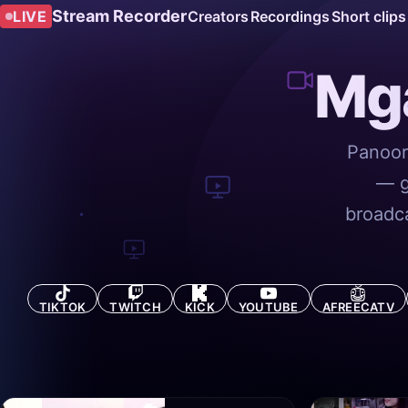
Stream Recorder
LIVE
Creators
Recordings
Short clips
Mg
Panoor
— g
broadc
TIKTOK
TWITCH
KICK
YOUTUBE
AFREECATV