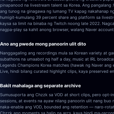
pinapanood na livestream talent sa Korea. Ang pangalang 
ang tunog na ginagawa ng lumang TV kapag nakahanap ng 
humigit-kumulang 39 percent share ang platform sa live
kaysa sa limit na binaba ng Twitch noong late 2022. Nagca
nagpa-play sa kahit anong browser, walang Naver account 
Ano ang pwede mong panoorin ulit dito
Nanggagaling ang recordings mula sa Korean variety at ga
subathons na umaabot ng half a day, music at IRL broadca
Legends Champions Korea matches (hawak ng Naver ang e
Live, hindi bilang curated highlight clips, kaya preserve
Bakit mahalaga ang separate archive
Sumusuporta ang Chzzk sa VOD at short clips, pero opt-in
sessions, at events na ayaw nilang panoorin ulit nang buo
naka-enable ang VOD, bounded ang retention — naro-rotate
Chzzk ang moments sa halip na arcs, kaya hindi ma-recons