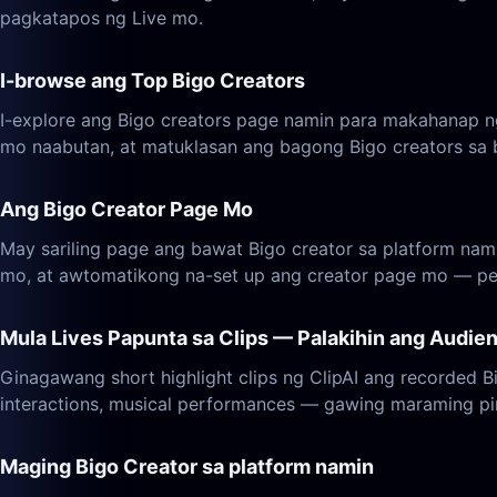
pagkatapos ng Live mo.
I-browse ang Top Bigo Creators
I-explore ang Bigo creators page namin para makahanap ng s
mo naabutan, at matuklasan ang bagong Bigo creators sa 
Ang Bigo Creator Page Mo
May sariling page ang bawat Bigo creator sa platform na
mo, at awtomatikong na-set up ang creator page mo — pe
Mula Lives Papunta sa Clips — Palakihin ang Audie
Ginagawang short highlight clips ng ClipAI ang recorded B
interactions, musical performances — gawing maraming pir
Maging Bigo Creator sa platform namin