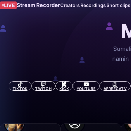
Stream Recorder
LIVE
Creators
Recordings
Short clips
M
Sumali
namin 
TIKTOK
TWITCH
KICK
YOUTUBE
AFREECATV