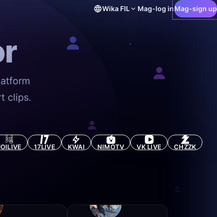
Wika
FIL
Mag-log in
Mag-sign up
or
latform
 clips.
JOILIVE
17LIVE
KWAI
NIMOTV
VK LIVE
CHZZK