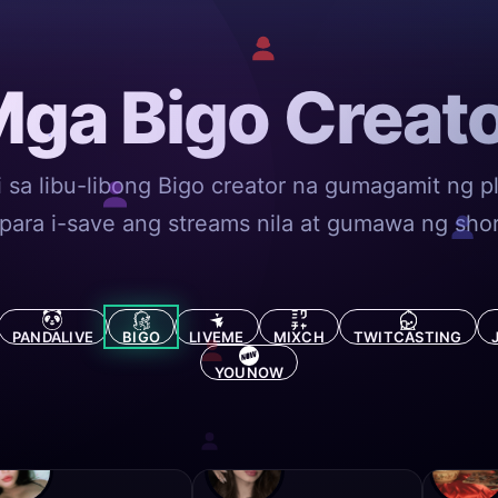
ga Bigo Creat
 sa libu-libong Bigo creator na gumagamit ng p
para i-save ang streams nila at gumawa ng short
PANDALIVE
BIGO
LIVEME
MIXCH
TWITCASTING
YOUNOW