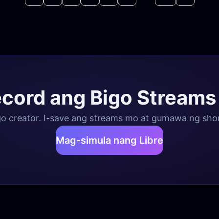
ecord ang Bigo Stream
igo creator. I-save ang streams mo at gumawa ng short
Mag-simula nang Libre