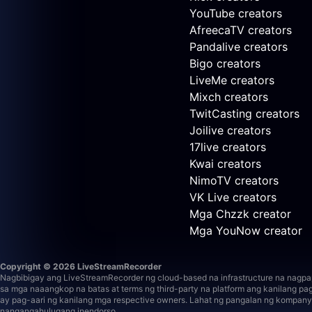
YouTube creators
AfreecaTV creators
Pandalive creators
Bigo creators
LiveMe creators
Mixch creators
TwitCasting creators
Joilive creators
17live creators
Kwai creators
NimoTV creators
VK Live creators
Mga Chzzk creator
Mga YouNow creator
Copyright © 2026 LiveStreamRecorder
Nagbibigay ang LiveStreamRecorder ng cloud-based na infrastructure na nagpapa
sa mga naaangkop na batas at terms ng third-party na platform ang kanilang pa
ay pag-aari ng kanilang mga respective owners. Lahat ng pangalan ng kompanya, 
nangangahulugang inendorso.