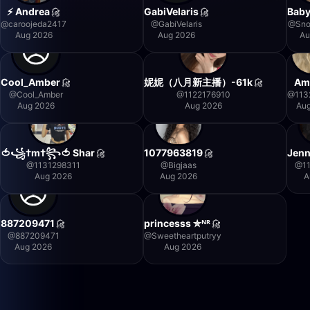
⚡️ Andrea
GabiVelaris
Baby
@
caroojeda2417
@
GabiVelaris
@
Sn
Aug 2026
Aug 2026
Au
Cool_Amber
妮妮（八月新主播）-61k
Am
@
Cool_Amber
@
1122176910
@
113
Aug 2026
Aug 2026
Au
​🍅꧁†m†꧂🍅 Shar
1077963819
Jenn
@
1131298311
@
Bigjaas
@
1
Aug 2026
Aug 2026
A
887209471
princesss ✮ᴺᴿ
@
887209471
@
Sweetheartputryy
Aug 2026
Aug 2026