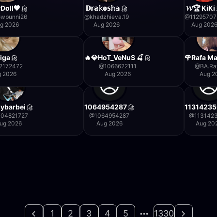
Doll🖤
𝔻𝕣𝕒𝕜𝕠𝕤𝕙𝕒
𝓦🏆 KiKi
owbunni26
@
khadzhieva.19
@
1129570
g 2026
Aug 2026
Aug 202
iga
🔥💎HoT_VeNuS 🍒
🌹Rafa Ma
2172472
@
1066622111
@
BA.Ra
g 2026
Aug 2026
Aug 2
ybarbei
1064954287
1131423
104821727
@
1064954287
@
113142
ug 2026
Aug 2026
Aug 20
1
2
3
4
5
1330