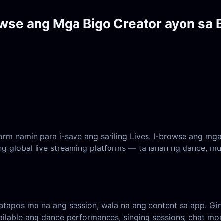
owse ang Mga Bigo Creator ayon sa 
rm namin para i-save ang sariling Lives. I-browse ang mga
g global live streaming platforms — tahanan ng dance, musi
atapos mo na ang session, wala na ang content sa app. Gi
ilable ang dance performances, singing sessions, chat mom