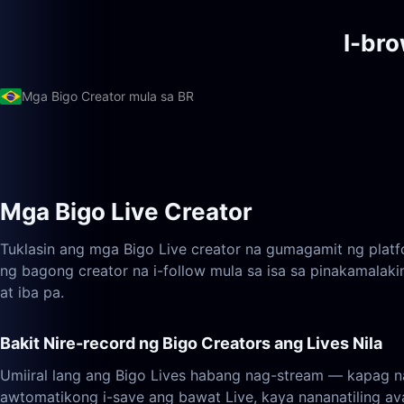
I-br
Mga Bigo Creator mula sa BR
Mga Bigo Live Creator
Tuklasin ang mga Bigo Live creator na gumagamit ng platfo
ng bagong creator na i-follow mula sa isa sa pinakamalakin
at iba pa.
Bakit Nire-record ng Bigo Creators ang Lives Nila
Umiiral lang ang Bigo Lives habang nag-stream — kapag n
awtomatikong i-save ang bawat Live, kaya nananatiling ava