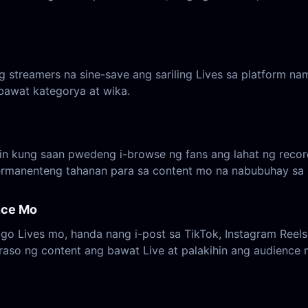
treamers na sine-save ang sariling Lives sa platform namin
bawat kategorya at wika.
min kung saan pwedeng i-browse ng fans ang lahat ng reco
rmanenteng tahanan para sa content mo na nabubuhay sa k
nce Mo
igo Lives mo, handa nang i-post sa TikTok, Instagram Reel
aso ng content ang bawat Live at palakihin ang audience 