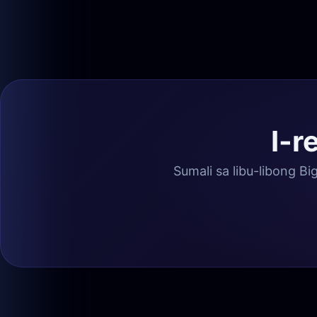
I-r
Sumali sa libu-libong B