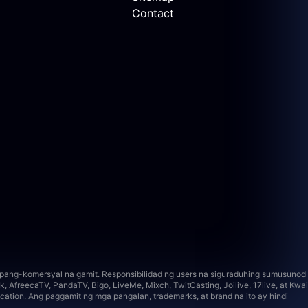
Contact
i pang-komersyal na gamit. Responsibilidad ng users na siguraduhing sumusunod
, AfreecaTV, PandaTV, Bigo, LiveMe, Mixch, TwitCasting, Joilive, 17live, at Kwai
cation. Ang paggamit ng mga pangalan, trademarks, at brand na ito ay hindi