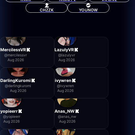
CHZZK
YOUNOW
MercilessVR
LazulyVR
@
mercilessvr
@
lazulyvr
Aug 2026
Aug 2026
DarlingKuromi
ivywren
@
darlingkuromi
@
ivywren
Aug 2026
Aug 2026
yopieerr
Anas_NW
@
yopieerr
@
anas_nw
Aug 2026
Aug 2026