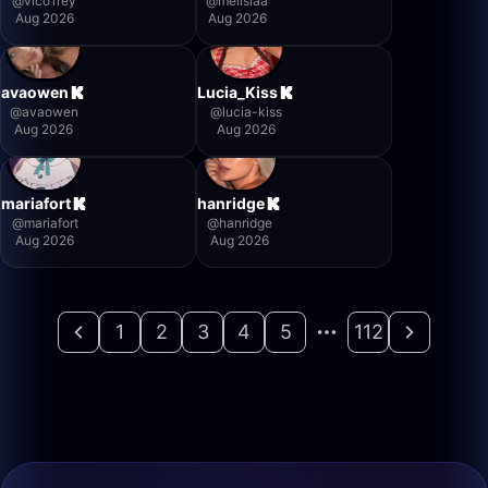
@
vico1rey
@
mellsiaa
Aug 2026
Aug 2026
avaowen
Lucia_Kiss
@
avaowen
@
lucia-kiss
Aug 2026
Aug 2026
mariafort
hanridge
@
mariafort
@
hanridge
Aug 2026
Aug 2026
1
2
3
4
5
112