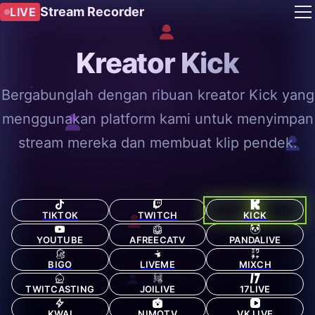
Stream Recorder
LIVE
Kreator Kick
Bergabunglah dengan ribuan kreator Kick yang
menggunakan platform kami untuk menyimpan
stream mereka dan membuat klip pendek.
TIKTOK
TWITCH
KICK
YOUTUBE
AFREECATV
PANDALIVE
BIGO
LIVEME
MIXCH
TWITCASTING
JOILIVE
17LIVE
KWAI
NIMOTV
VK LIVE