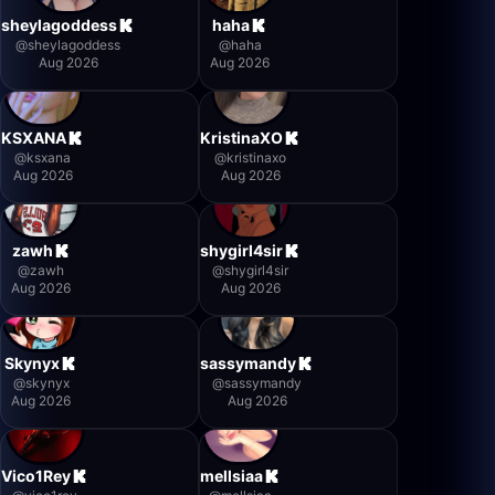
sheylagoddess
haha
@
sheylagoddess
@
haha
Aug 2026
Aug 2026
KSXANA
KristinaXO
@
ksxana
@
kristinaxo
Aug 2026
Aug 2026
zawh
shygirl4sir
@
zawh
@
shygirl4sir
Aug 2026
Aug 2026
Skynyx
sassymandy
@
skynyx
@
sassymandy
Aug 2026
Aug 2026
Vico1Rey
mellsiaa