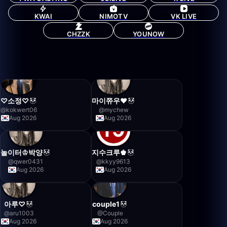
KWAI
NIMOTV
VK LIVE
CHZZK
YOUNOW
♡소정♡
마이쮸우❤️
@
kokwert06
@
mychew
Aug 2026
Aug 2026
놀이터♔박양
지수크루♚
@
qwer0431
@
kkyy9613
Aug 2026
Aug 2026
아루♡
couple1
@
aru1003
@
Couple
Aug 2026
Aug 2026