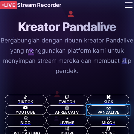
Stream Recorder
LIVE
Kreator Pandalive
Bergabunglah dengan ribuan kreator Pandalive
yang menggunakan platform kami untuk
menyimpan stream mereka dan membuat klip
pendek.
TIKTOK
TWITCH
KICK
YOUTUBE
AFREECATV
PANDALIVE
BIGO
LIVEME
MIXCH
TWITCASTING
JOILIVE
17LIVE