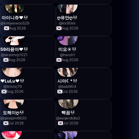
아이니쥬❤️
ღ유안ღ
@
kimjeewoo529
@
kk90kk
Aug 2026
Aug 2026
59라윤아❤️
미요☀
@
sksnrnrp1021
@
haruh1
Aug 2026
Aug 2026
♥LuLu♥
시아☾*
@
tmvlzj79
@
babi904
Aug 2026
Jul 2026
도해이ღ
빡끔
@
qweplm6630
@
eoqkrdldla2
Jul 2026
Jul 2026