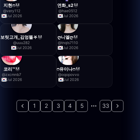
지현ෆ
연화_s2
@
very112
@
hae0512
Jul 2026
Jul 2026
보릿고개_김엉똘⛧
ღ니엘ღ
@
uuu282
@
tnqls7110
Jul 2026
Jul 2026
코리™
ෆ유이나ෆ
@
zxcmnb7
@
oqopovvo
Jul 2026
Jul 2026
1
2
3
4
5
33