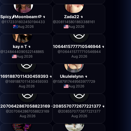
Spicy🌶Moonbeam🥔
Zada22
@
1172331602450194433
@
2081145801863388161
Aug 2026
Aug 2026
kay n T
1064415777710546944
@
1248444090522148865
@
1064415777710546944
Aug 2026
Aug 2026
1691887011430459393
Ukulelelynn
@
1691887011430459393
@
1587917449563977729
Aug 2026
Aug 2026
2070642867058823169
2085570772677221377
@
2070642867058823169
@
2085570772677221377
Aug 2026
Aug 2026