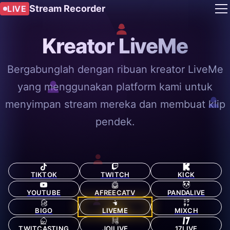
Stream Recorder
LIVE
Kreator LiveMe
Bergabunglah dengan ribuan kreator LiveMe
yang menggunakan platform kami untuk
menyimpan stream mereka dan membuat klip
pendek.
TIKTOK
TWITCH
KICK
YOUTUBE
AFREECATV
PANDALIVE
BIGO
LIVEME
MIXCH
TWITCASTING
JOILIVE
17LIVE