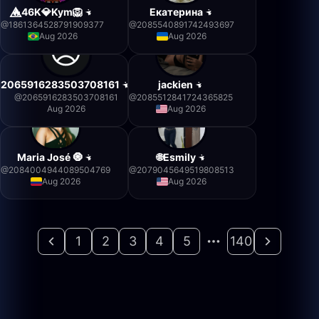
🔥⃤46K💎Kym🦁
Екатерина
@
1861364528791909377
@
2085540891742493697
Aug 2026
Aug 2026
2065916283503708161
jackien
@
2065916283503708161
@
2085512841724365825
Aug 2026
Aug 2026
Maria José 🧿
🌐Esmily
@
2084004944089504769
@
2079045649519808513
Aug 2026
Aug 2026
1
2
3
4
5
140