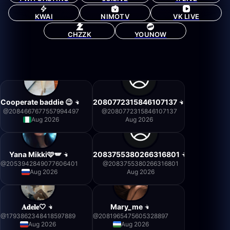
KWAI
NIMOTV
VK LIVE
CHZZK
YOUNOW
Cooperate baddie 😉
2080772315846107137
@
2084667677557994497
@
2080772315846107137
Aug 2026
Aug 2026
Yana Mikki🩷🪽
2083755380266316801
@
2053942849077606401
@
2083755380266316801
Aug 2026
Aug 2026
𝐀𝐝𝐞𝐥𝐞🤍
Mary_me
@
1793862348418597889
@
2081965475605328897
Aug 2026
Aug 2026