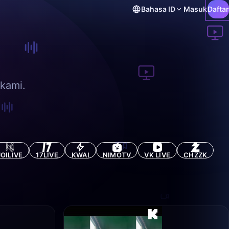
Bahasa
ID
Masuk
Daftar
 kami.
JOILIVE
17LIVE
KWAI
NIMOTV
VK LIVE
CHZZK