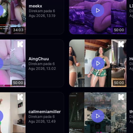
meekx
L
Direkam pada 6
D
Agu 2026, 13.19
Ag
34:03
50:00
AingChuu
H
Direkam pada 6
D
Agu 2026, 13.02
A
50:00
50:00
callmemiamiller
t
Direkam pada 6
D
Agu 2026, 12.49
A