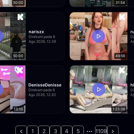
50:00
31:54
nariszx
r
Direkam pada 6
D
Agu 2026, 12.39
A
50:00
49:56
DenisseDenisse
h
Direkam pada 6
D
Agu 2026, 12.30
A
13:10
1:23:36
1
2
3
4
5
1109