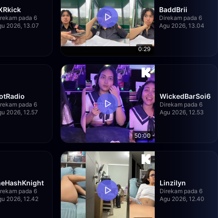
XRkick
BaddBrii
irekam pada 6
Direkam pada 6
u 2026, 13.07
Agu 2026, 13.04
0:29
otRadio
WickedBarSoi6
irekam pada 6
Direkam pada 6
gu 2026, 12.57
Agu 2026, 12.53
50:00
heHashKnight
Linzilyn
irekam pada 6
Direkam pada 6
gu 2026, 12.42
Agu 2026, 12.40