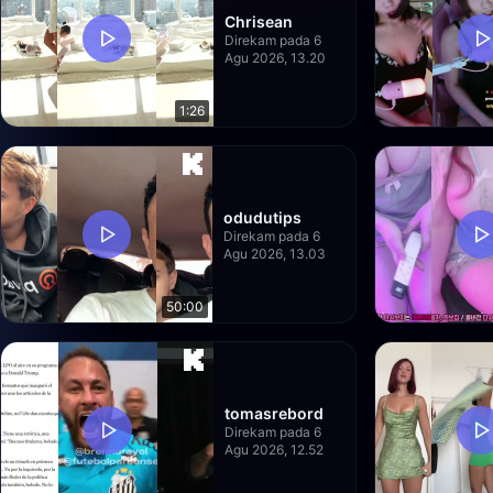
Chrisean
Direkam pada 6
Agu 2026, 13.20
1:26
odudutips
Direkam pada 6
Agu 2026, 13.03
50:00
tomasrebord
Direkam pada 6
Agu 2026, 12.52