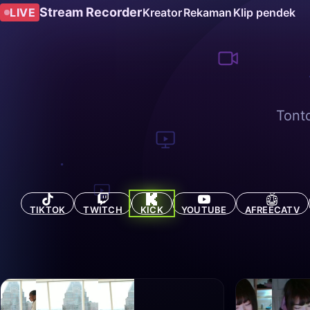
Stream Recorder
LIVE
Kreator
Rekaman
Klip pendek
Tonto
TIKTOK
TWITCH
KICK
YOUTUBE
AFREECATV