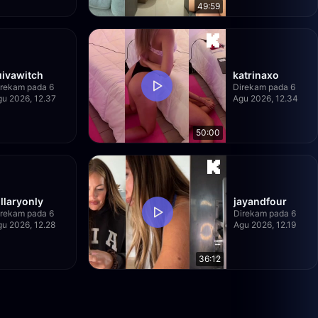
49:59
uivawitch
katrinaxo
irekam pada 6
Direkam pada 6
gu 2026, 12.37
Agu 2026, 12.34
50:00
illaryonly
jayandfour
irekam pada 6
Direkam pada 6
gu 2026, 12.28
Agu 2026, 12.19
36:12