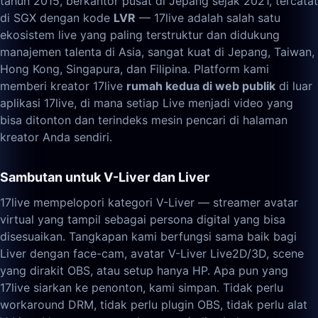
tahun 2015, berkantor pusat di Jepang sejak 2021, tercatat
di SGX dengan kode
LVR
— 17live adalah salah satu
ekosistem live yang paling terstruktur dan didukung
manajemen talenta di Asia, sangat kuat di Jepang, Taiwan,
Hong Kong, Singapura, dan Filipina. Platform kami
memberi kreator 17live
rumah kedua di web publik
di luar
aplikasi 17live, di mana setiap Live menjadi video yang
bisa ditonton dan terindeks mesin pencari di halaman
kreator Anda sendiri.
Sambutan untuk V-Liver dan Liver
17live mempelopori kategori V-Liver — streamer avatar
virtual yang tampil sebagai persona digital yang bisa
disesuaikan. Tangkapan kami berfungsi sama baik bagi
Liver dengan face-cam, avatar V-Liver Live2D/3D, scene
yang dirakit OBS, atau setup hanya HP. Apa pun yang
17live siarkan ke penonton, kami simpan. Tidak perlu
workaround DRM, tidak perlu plugin OBS, tidak perlu alat