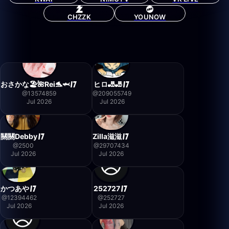
CHZZK
YOUNOW
おさかな🏖🌺Rei🐬🦈
ヒロ🎳🎳
@
13574859
@
209055749
Jul 2026
Jul 2026
關關Debby
Zilla滋滋
@
2500
@
29707434
Jul 2026
Jul 2026
かつあや
252727
@
12394462
@
252727
Jul 2026
Jul 2026