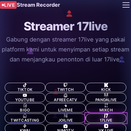
Stream Recorder
LIVE
Streamer 17live
Gabung dengan streamer 17live yang pakai
platform kami untuk menyimpan setiap stream
dan menjangkau penonton di luar 17live.
TIKTOK
TWITCH
KICK
YOUTUBE
AFREECATV
PANDALIVE
BIGO
LIVEME
MIXCH
TWITCASTING
JOILIVE
17LIVE
KWAI
NIMOTV
VK LIVE