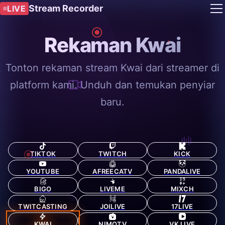
Stream Recorder
LIVE
Rekaman Kwai
Tonton rekaman stream Kwai dari streamer di
platform kami. Unduh dan temukan penyiar
baru.
TIKTOK
TWITCH
KICK
YOUTUBE
AFREECATV
PANDALIVE
BIGO
LIVEME
MIXCH
TWITCASTING
JOILIVE
17LIVE
KWAI
NIMOTV
VK LIVE