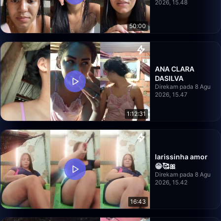
2026, 15.48
50:00
ANA CLARA
DASILVA
Direkam pada 8 Agu
2026, 15.47
1:12:31
larissinha amor
😁🥰🎀
Direkam pada 8 Agu
2026, 15.42
16:43