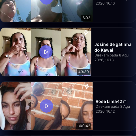
2026, 16.16
6:02
Josineide gatinha
do Kawai
Direkam pada 8 Agu
2026, 16.13
43:30
Rose Lima4271
Direkam pada 8 Agu
2026, 16.12
1:00:42