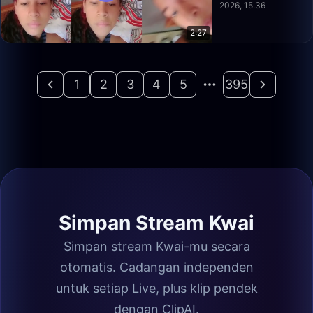
2026, 15.36
2:27
1
2
3
4
5
395
Simpan Stream Kwai
Simpan stream Kwai-mu secara
otomatis. Cadangan independen
untuk setiap Live, plus klip pendek
dengan ClipAI.