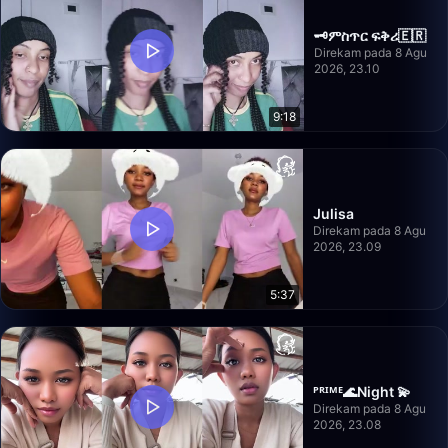
🗝ምስጥር ፍቅሪ🇪🇷
Direkam pada 8 Agu
2026, 23.10
9:18
Julisa
Direkam pada 8 Agu
2026, 23.09
5:37
ᴾᴿᴵᴹᴱ🌊Night 💫
Direkam pada 8 Agu
2026, 23.08