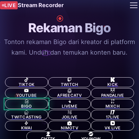
Stream Recorder
LIVE
Rekaman Bigo
Tonton rekaman Bigo dari kreator di platform
kami. Unduh dan temukan konten baru.
TIKTOK
TWITCH
KICK
YOUTUBE
AFREECATV
PANDALIVE
BIGO
LIVEME
MIXCH
TWITCASTING
JOILIVE
17LIVE
KWAI
NIMOTV
VK LIVE
CHZZK
YOUNOW