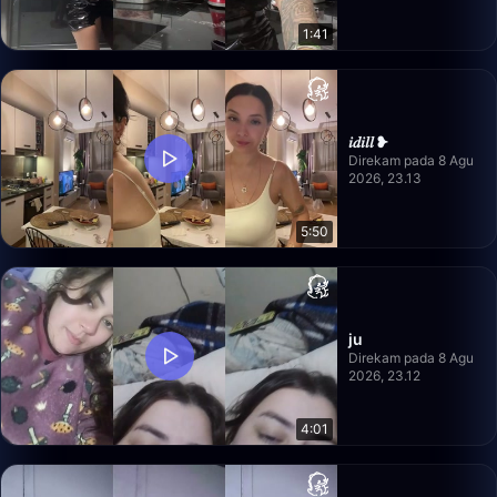
1:41
𝑖𝑑𝑖𝑙𝑙 ❥
Direkam pada 8 Agu
2026, 23.13
5:50
ju
Direkam pada 8 Agu
2026, 23.12
4:01