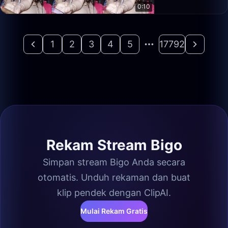
0:10
1
2
3
4
5
17792
Rekam Stream Bigo
Simpan stream Bigo Anda secara
otomatis. Unduh rekaman dan buat
klip pendek dengan ClipAI.
Mulai Rekam Gratis