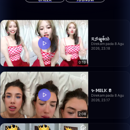
𝓡彡ချစ်သဲ
Direkam pada 8 Agu
2026, 23.18
0:13
✨ 𝕄𝕀𝕃𝕂 🥛
Direkam pada 8 Agu
2026, 23.17
2:08