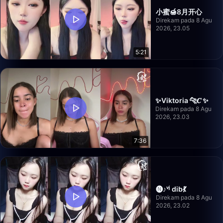
小蜜🍯8月开心
Direkam pada 8 Agu
2026, 23.05
5:21
✨Viktoria 🐆𝑪 ✨
Direkam pada 8 Agu
2026, 23.03
7:36
🅝︎♪ᵛʲ dib💃
Direkam pada 8 Agu
2026, 23.02