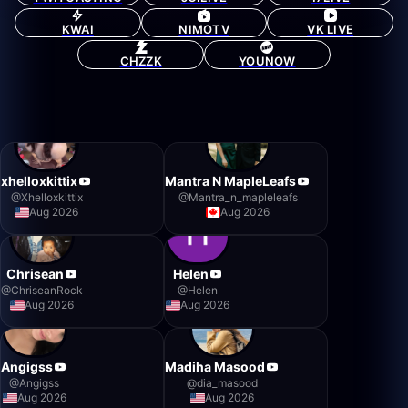
KWAI
NIMOTV
VK LIVE
CHZZK
YOUNOW
xhelloxkittix
Mantra N MapleLeafs
@
Xhelloxkittix
@
Mantra_n_mapleleafs
Aug 2026
Aug 2026
Chrisean
Helen
@
ChriseanRock
@
Helen
Aug 2026
Aug 2026
Angigss
Madiha Masood
@
Angigss
@
dia_masood
Aug 2026
Aug 2026