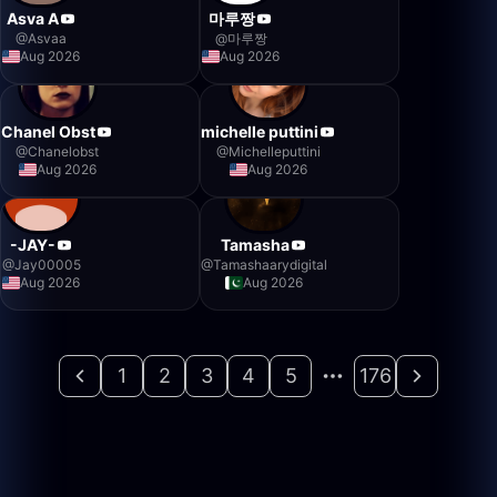
Asva A
마루짱
@
Asvaa
@
마루짱
Aug 2026
Aug 2026
Chanel Obst
michelle puttini
@
Chanelobst
@
Michelleputtini
Aug 2026
Aug 2026
-JAY-
Tamasha
@
Jay00005
@
Tamashaarydigital
Aug 2026
Aug 2026
1
2
3
4
5
176