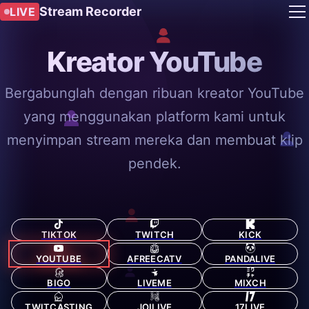
Stream Recorder
LIVE
Kreator YouTube
Bergabunglah dengan ribuan kreator YouTube
yang menggunakan platform kami untuk
menyimpan stream mereka dan membuat klip
pendek.
TIKTOK
TWITCH
KICK
YOUTUBE
AFREECATV
PANDALIVE
BIGO
LIVEME
MIXCH
TWITCASTING
JOILIVE
17LIVE