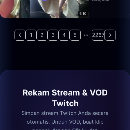
6:10
1
2
3
4
5
2267
Rekam Stream & VOD
Twitch
Simpan stream Twitch Anda secara
otomatis. Unduh VOD, buat klip