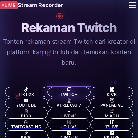
Stream Recorder
LIVE
Rekaman Twitch
Tonton rekaman stream Twitch dari kreator di
platform kami. Unduh dan temukan konten
baru.
TIKTOK
TWITCH
KICK
YOUTUBE
AFREECATV
PANDALIVE
BIGO
LIVEME
MIXCH
TWITCASTING
JOILIVE
17LIVE
KWAI
NIMOTV
VK LIVE