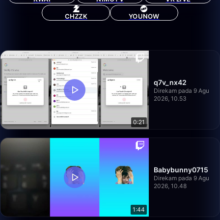
CHZZK
YOUNOW
q7v_nx42
Direkam pada 9 Agu
2026, 10.53
0:21
Babybunny0715
Direkam pada 9 Agu
2026, 10.48
1:44