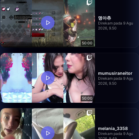
명아츄
Direkam pada 9 Agu
2026, 9.50
50:00
mumusiraneitor
Direkam pada 9 Agu
2026, 9.50
50:00
melania_3358
Direkam pada 9 Agu
2026, 9.49