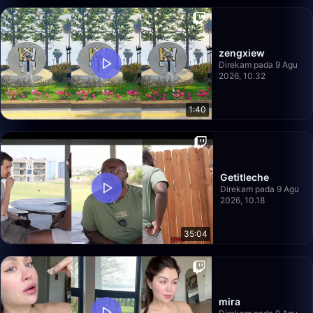
zengxiew
Direkam pada 9 Agu
2026, 10.32
1:40
Getitleche
Direkam pada 9 Agu
2026, 10.18
35:04
mira