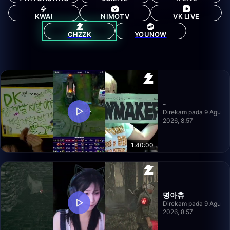
KWAI
NIMOTV
VK LIVE
CHZZK
YOUNOW
-
Direkam pada 9 Agu
2026, 8.57
1:40:00
명아츄
Direkam pada 9 Agu
2026, 8.57