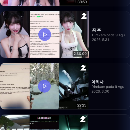
1:39:59
꽁 주
Direkam pada 9 Agu
2026, 5.31
2:30:00
아리사
Direkam pada 9 Agu
2026, 3.00
22:25