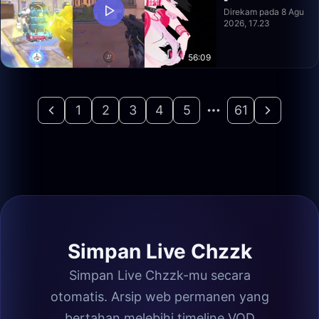
Direkam pada 8 Agu
2026, 17.23
56:09
1
2
3
4
5
61
Simpan Live Chzzk
Simpan Live Chzzk-mu secara
otomatis. Arsip web permanen yang
bertahan melebihi timeline VOD