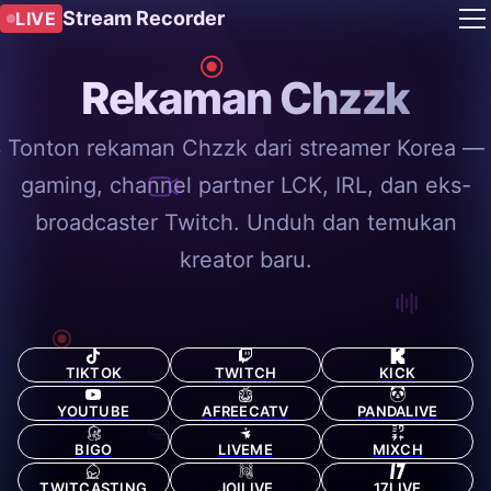
Stream Recorder
LIVE
Rekaman Chzzk
Tonton rekaman Chzzk dari streamer Korea —
gaming, channel partner LCK, IRL, dan eks-
broadcaster Twitch. Unduh dan temukan
kreator baru.
TIKTOK
TWITCH
KICK
YOUTUBE
AFREECATV
PANDALIVE
BIGO
LIVEME
MIXCH
TWITCASTING
JOILIVE
17LIVE