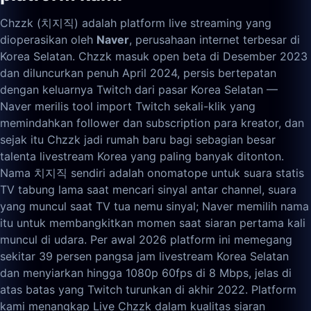
Chzzk (치지직) adalah platform live streaming yang
dioperasikan oleh
Naver
, perusahaan internet terbesar di
Korea Selatan. Chzzk masuk open beta di Desember 2023
dan diluncurkan penuh April 2024, persis bertepatan
dengan keluarnya Twitch dari pasar Korea Selatan —
Naver merilis tool import Twitch sekali-klik yang
memindahkan follower dan subscription para kreator, dan
sejak itu Chzzk jadi rumah baru bagi sebagian besar
talenta livestream Korea yang paling banyak ditonton.
Nama 치지직 sendiri adalah onomatope untuk suara statis
TV tabung lama saat mencari sinyal antar channel, suara
yang muncul saat TV tua nemu sinyal; Naver memilih nama
itu untuk membangkitkan momen saat siaran pertama kali
muncul di udara. Per awal 2026 platform ini memegang
sekitar 39 persen pangsa jam livestream Korea Selatan
dan menyiarkan hingga 1080p 60fps di 8 Mbps, jelas di
atas batas yang Twitch turunkan di akhir 2022. Platform
kami menangkap Live Chzzk dalam kualitas siaran