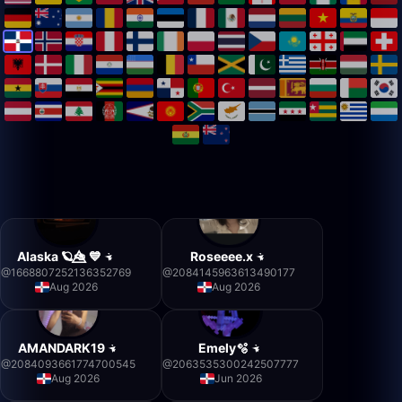
Alaska 🪐🥑⃤ 💙
Roseeee.x
@
1668807252136352769
@
2084145963613490177
Aug 2026
Aug 2026
AMANDARK19
Emely🫧
@
2084093661774700545
@
2063535300242507777
Aug 2026
Jun 2026