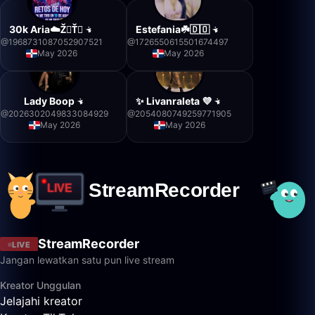
30k Aria☁️Ž⃤Ť⃤
Estefania☘️🇩🇴
@
1968731087052907521
@
1726550615501674497
May 2026
May 2026
Lady Boop
✨ Livanraleta 💜
@
2026302049833084929
@
2054080749259771905
May 2026
May 2026
StreamRecorder
LIVE
Jangan lewatkan satu pun live stream
Kreator Unggulan
Jelajahi kreator