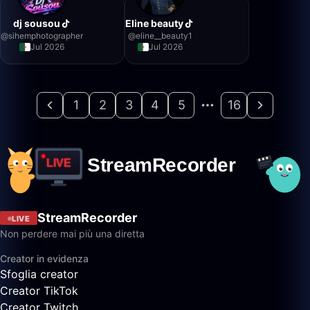
dj sousou
Eline beauty
@
sihemphotographer
@
eline__beauty1
Jul 2026
Jul 2026
1
2
3
4
5
16
StreamRecorder
LIVE
Non perdere mai più una diretta
Creator in evidenza
Sfoglia creator
Creator TikTok
Creator Twitch