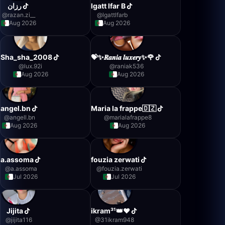
رزان
lgatt lfar B
@
razan.zi__
@
lgattlfarb
Aug 2026
Aug 2026
Sha_sha_2008
💝✨𝑹𝒂𝒏𝒊𝒂 𝒍𝒖𝒙𝒆𝒓𝒚✨🌹
@
lux.92i
@
raniak536
Aug 2026
Aug 2026
angel.bn
Maria la frappe🇩🇿
@
angell.bn
@
marialafrappe8
Aug 2026
Aug 2026
a.assoma
fouzia zerwati
@
a.assoma
@
fouzia.zerwati
Jul 2026
Jul 2026
Jijita
ikram³¹👑♥️
@
jijita116
@
31ikram948