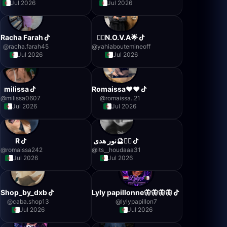
Jul 2026
Jul 2026
Racha Farah
❤️‍🔥N.O.V.A🌟
@
racha.farah45
@
yahiaboutemineoff
Jul 2026
Jul 2026
milissa
Romaissa❤️❤️
@
milissa0607
@
romaissa..21
Jul 2026
Jul 2026
R
نور هدى🔮🧞‍♀️
@
romaissa242
@
its__houdaaa31
Jul 2026
Jul 2026
Shop_by_dxb
Lyly papillonne🦋🦋🦋🦋
@
caba.shop13
@
lylypapillon7
Jul 2026
Jul 2026