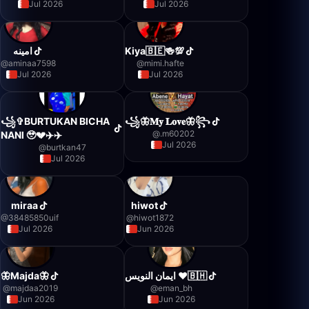
Jul 2026
Jul 2026
امينه
Kiya🇧🇪🍻💯
@
aminaa7598
@
mimi.hafte
Jul 2026
Jul 2026
꧁✞BURTUKAN BlCHA
꧁🦋𝐌𝐲 𝐋𝐨𝐯𝐞🦋꧂
@
.m60202
NANl 🥹💔✈️✈️
Jul 2026
@
burtkan47
Jul 2026
miraa
hiwot
@
38485850uif
@
hiwot1872
Jul 2026
Jun 2026
🦋Majda🦋
ايمان النويس ♥️🇧🇭
@
majdaa2019
@
eman_bh
Jun 2026
Jun 2026