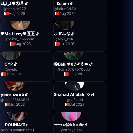
فراولة🍓🌎🌞
Selam
@
prinsisa072
@
koket3430
Aug 2026
Aug 2026
🖤Ms.Lizzy🖤🇧🇭
ملااااك🫧
@
eliza_inbahrain
@
eya_zeh
Aug 2026
Jul 2026
OYP
🔞Beki❤07🚬💊👑
@
oysfo
@
dani0707070ddd
Jul 2026
Jul 2026
yene iswuti
Shahad Alfalahi 🤍
@
user125860598
@
ssfhadd
Jul 2026
Jul 2026
DOUNIA🦋
ሚሚዬ😱𝕜𝕚𝕦𝕟💫
@
douniabouchama1
@
mimiye995