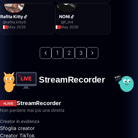
Rafita Kitty
NONI
@
rafita.kitty6
@
f._ih4
May 2026
May 2026
1
2
3
StreamRecorder
LIVE
Non perdere mai più una diretta
Creator in evidenza
Sfoglia creator
Creator TikTok