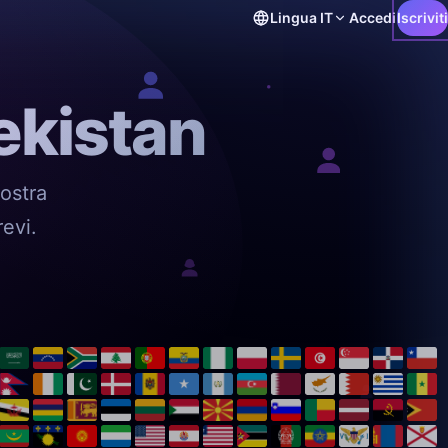
Lingua
IT
Accedi
Iscriviti
ekistan
ostra
revi.