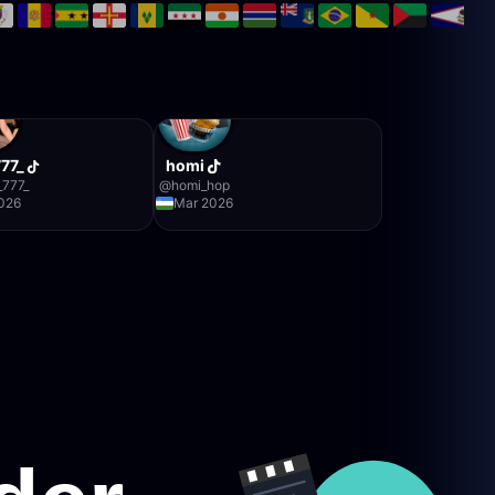
77_
homi
_777_
@
homi_hop
026
Mar 2026