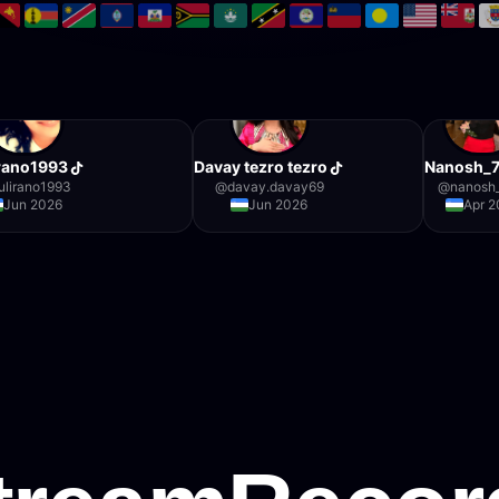
rano1993
Davay tezro tezro
Nanosh_7
ulirano1993
@
davay.davay69
@
nanosh
Jun 2026
Jun 2026
Apr 2