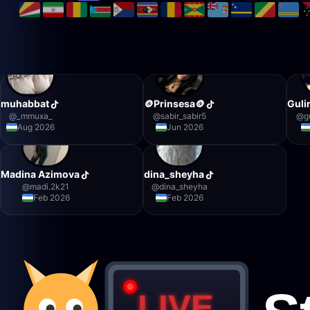
muhabbat
🪙Prinsesa🪙
Guli
@
_mmuxa_
@
sabir_sabir5
@
g
Aug 2026
Jun 2026
Madina Azimova
dina_sheyha
@
madi.2k21
@
dina_sheyha
Feb 2026
Feb 2026