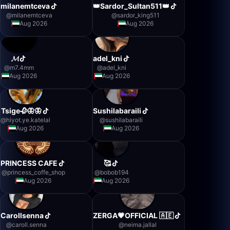
milanemtceva
👑Sardor_Sultan511👑
@
milanemtceva
@
sardor_king511
Aug 2026
Aug 2026
𝓜
adel_kni
@
m7.4mm
@
adel_kni
Aug 2026
Aug 2026
Tsige🥀🦋🦋
Sushilabaraili
@
hiyot.ye.katelal
@
sushilabaraili
Aug 2026
Aug 2026
PRINCESS CAFE
🥰
@
princess_coffe_shop
@
bobob194
Aug 2026
Aug 2026
Carollsenna
ZERGA💗OFFICIAL 🇦🇪
@
caroll.senna
@
neima.jallal