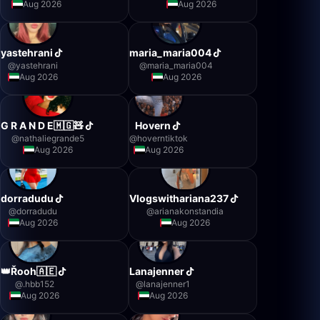
Aug 2026
Aug 2026
yastehrani
maria_maria004
@
yastehrani
@
maria_maria004
Aug 2026
Aug 2026
G R A N D E🇲🇬🧸
Hovern
@
nathaliegrande5
@
hoverntiktok
Aug 2026
Aug 2026
dorradudu
Vlogswithariana237
@
dorradudu
@
arianakonstandia
Aug 2026
Aug 2026
👑Řooh🇦🇪
Lanajenner
@
.hbb152
@
lanajenner1
Aug 2026
Aug 2026