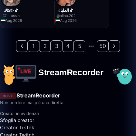
𝒮𝒾𝒶✨
العلياء
@
1__assia
@
aliaa.202
Aug 2026
Aug 2026
1
2
3
4
5
50
StreamRecorder
LIVE
Non perdere mai più una diretta
Creator in evidenza
Sfoglia creator
Creator TikTok
Creator Twitch