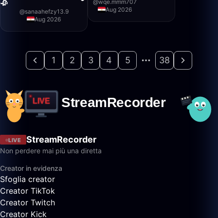
@
wqe.mmm707
🥀
Aug 2026
@
sanaahefzy13.9
Aug 2026
1
2
3
4
5
38
StreamRecorder
LIVE
Non perdere mai più una diretta
Creator in evidenza
Sfoglia creator
Creator TikTok
Creator Twitch
Creator Kick