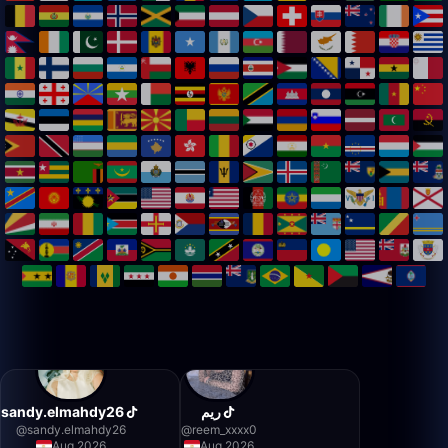
sandy.elmahdy26
ريم
@
sandy.elmahdy26
@
reem_xxxx0
Aug 2026
Aug 2026