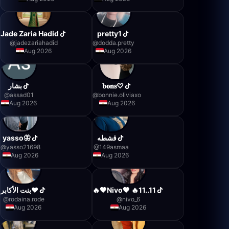
Jade Zaria Hadid
pretty1
@
jadezariahadid
@
dodda.pretty
Aug 2026
Aug 2026
بشار
𝐛𝐨𝐧𝐬♡︎
@
assad01
@
bonnie.oliviaxo
Aug 2026
Aug 2026
yasso🦋
قشطه
@
yasso21698
@
149asmaa
Aug 2026
Aug 2026
بنت الأكابر♥️
🔥🖤Nivo🖤 🔥11..11
@
rodaina.rode
@
nivo_6
Aug 2026
Aug 2026