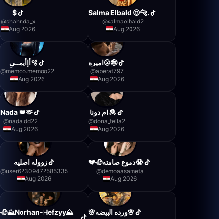
$
Salma Elbald 😍🐆.
@
shahnda_x
@
salmaelbald2
Aug 2026
Aug 2026
اميره🌝🤪
أإأيمــيِ🫧
@
memoo.memoo22
@
aberat797
Aug 2026
Aug 2026
Nada 👑🫶
ام دونا 🦧
@
nada.dd22
@
dona_tella2
Aug 2026
Aug 2026
💔🥀دموع صامته😭
زووله اصليه
@
user62309472585335
@
demoaasameta
Aug 2026
Aug 2026
🥀⛰️Norhan-Hefzyy⛰️
🌸ورده البيضه🌸