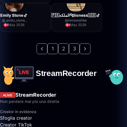
Emily Stone
🇵🇸الملكه🐆lioness🇺🇸
@
_emily_stone_
@
remawahbe
May 2026
May 2026
1
2
3
StreamRecorder
LIVE
Non perdere mai più una diretta
Creator in evidenza
Sfoglia creator
Creator TikTok