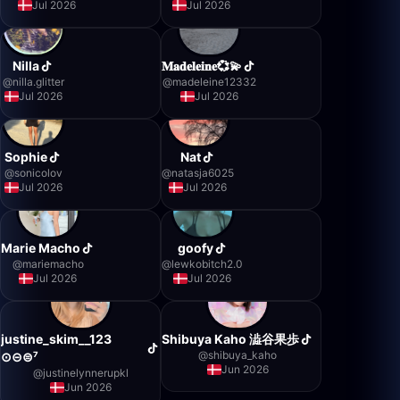
Jul 2026
Jul 2026
Nilla
𝐌𝐚𝐝𝐞𝐥𝐞𝐢𝐧𝐞💞💫
@
nilla.glitter
@
madeleine12332
Jul 2026
Jul 2026
Sophie
Nat
@
sonicolov
@
natasja6025
Jul 2026
Jul 2026
Marie Macho
goofy
@
mariemacho
@
lewkobitch2.0
Jul 2026
Jul 2026
justine_skim__123
Shibuya Kaho 澁谷果歩
@
shibuya_kaho
⊙⊝⊜⁷
Jun 2026
@
justinelynnerupkl
Jun 2026