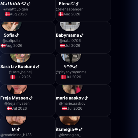
𝙈𝙖𝙩𝙝𝙞𝙡𝙙𝙚🤍
Elena🤍
@
mattti_pigen
@
elenaspanger
Aug 2026
Aug 2026
Sofia
Babymama
@
sofipultz
@
nata.0706
Aug 2026
Jul 2026
Sara Liv Buelund
𓏲ּ𝄢𝜗ৎ
@
sara_hejhej
@
pitysnymyanms
Jul 2026
Jul 2026
Freja Myssen
marie aaskov
@
freja.myssen
@
marie.aaskov
Jul 2026
Jul 2026
M
itsmegia💋
@
madeleine_b123
@
itzmegiaa_