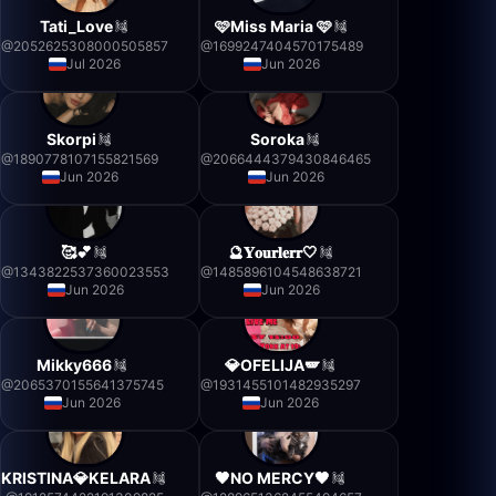
Tati_Love
🩷Miss Maria 🩷
@
2052625308000505857
@
1699247404570175489
Jul 2026
Jun 2026
Skorpi
Soroka
@
1890778107155821569
@
2066444379430846465
Jun 2026
Jun 2026
🥰💕
🔮𝐘𝐨𝐮𝐫𝐥𝐞𝐫𝐫🤍
@
1343822537360023553
@
1485896104548638721
Jun 2026
Jun 2026
Mikky666
💎OFELIJA🪽
@
2065370155641375745
@
1931455101482935297
Jun 2026
Jun 2026
KRISTINA💎KELARA
🖤NO MERCY🖤