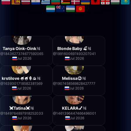
Tanya Oink-Oink
Blonde Baby 🍒
@
1843627374677592065
@
1991600697493207041
Jul 2026
Jul 2026
krstilove 🍧🍧🍦🍙
Melissa😉
@
1639301718582381569
@
1907458569828427777
Jul 2026
Jul 2026
💓Tatina💓
KELARA💅
@
1849764897918252033
@
1461396447466496001
Jul 2026
Jul 2026