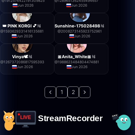
@
1912574422191309825
@
1289651362455494657
Jun 2026
Jun 2026
👑 PINK KORGI 💕
Sunshine-175028498
@
1593629331416135681
@
2008273145923752961
Jun 2026
Jun 2026
Vinya🕊️
🎀Anita_White🎀
@
1267372086817595393
@
1988623484804474881
Jun 2026
Jun 2026
1
2