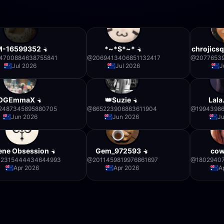
M-16599352
*~*S*~*
chrojics
4700884638755841
@
2069413406851132417
@
2077653
Jul 2026
Jul 2026
J
OGEmmaX
👑Suzie
Lala
2487345895880705
@
865223906863611904
@
1994398
Jun 2026
Jun 2026
J
ene Obsession
Gem_972593
cow
02315444434644993
@
2011459819976861697
@
1802940
Apr 2026
Apr 2026
A