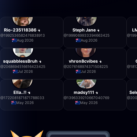
Rio-235118386
Steph Jane
L
@
1992536582476838913
@
1999069933394663425
@
199
Aug 2026
Aug 2026
squabblessBruh
vhron8cvibes
@
2068694516616423425
@
2076168974371508225
@
181
Jul 2026
Jul 2026
Ella..!!
madsy111
Sel
@
1722081871871788033
@
1396339210667040769
@
20
May 2026
May 2026