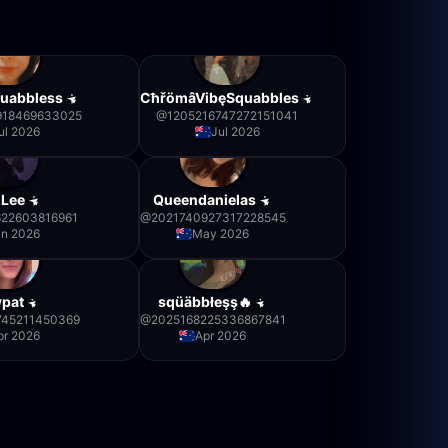
quabbless
CħřömâVibęSquabbles
918469633025
@
1205216747272151041
ul 2026
Jul 2026
.Lee
Queendanielas
622603816961
@
2021740927317228545
un 2026
May 2026
pat
sqüäbbłeşş🔥
745211450369
@
2025168225336867841
pr 2026
Apr 2026