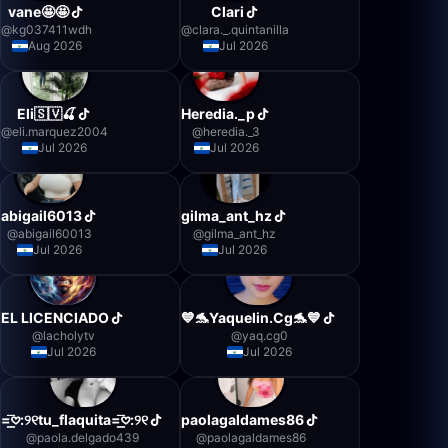
vane🤩🤩
Clari
@
kg037411wdh
@
clara._.quintanilla
Aug 2026
Jul 2026
Eli🇸🇻🍒
Heredia._p
@
eli.marquez2004
@
heredia._3
Jul 2026
Jul 2026
abigail6013
gilma_ant_hz
@
abigail60013
@
gilma_ant_hz
Jul 2026
Jul 2026
EL LICENCIADO
💙🐬Yaquelin.Cg🐬💙
@
lacholytv
@
yaq.cg0
Jul 2026
Jul 2026
=͟͟͞𖹭:୨୧tu_flaquita=͟͟͞𖹭:୨୧
paolagaldames86
@
paola.delgado439
@
paolagaldames86