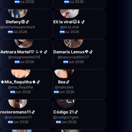
Jul 2026
Jul 2026
Stefany🦋
Eli la viral🥴🌷
@
michelitasanchez9
@
eli.la.viral
Jul 2026
Jul 2026
Aetnara Martel♡ ♤☆
Damaris Lemus🌹
@
milagromartel316
@
nancycastillo177
Jul 2026
Jun 2026
🌵Mia_flaquitha🌵
Bea
@
mia_flaquitha
@
rubio.bea
Jun 2026
Jun 2026
rocioromano11
Código 21
@
rocioromano11
@
codigo21gmv
Jun 2026
Jun 2026