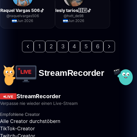
Raquel Vargas 506
lesly tarios🇸🇻
@
raquelvargas506
@
hxtt_de98
Jun 2026
Jun 2026
1
2
3
4
5
6
StreamRecorder
LIVE
Verpasse nie wieder einen Live-Stream
Empfohlene Creator
Alle Creator durchstöbern
TikTok-Creator
Twitch-Creator