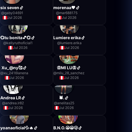
six seven
morenaa🤎
@
gaby04691
@
mar688175
Jul 2026
Jul 2026
💞tu bonita💕💞
Lumìere erika
@
kellyruthoficial1
@
lumiere.erika
Jul 2026
Jul 2026
Xu_@ny🥰
🦋MI LU🦋
@
xu_2416lanena
@
milu_28_sanchez
Jul 2026
Jul 2026
Andrea LR
🕷.
@
andrea.lr82
@
anelitas25
Jul 2026
Jul 2026
yoanaoficial💦🔥
B.N.O.😬😬🫢