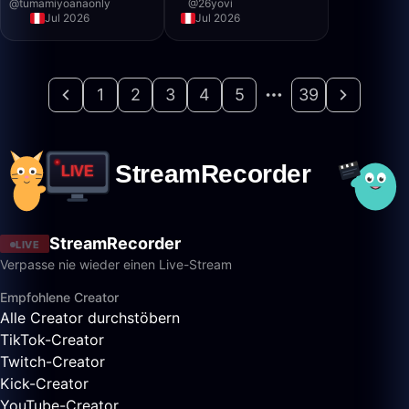
@
tumamiyoanaonly
@
26yovi
Jul 2026
Jul 2026
1
2
3
4
5
39
StreamRecorder
LIVE
Verpasse nie wieder einen Live-Stream
Empfohlene Creator
Alle Creator durchstöbern
TikTok-Creator
Twitch-Creator
Kick-Creator
YouTube-Creator