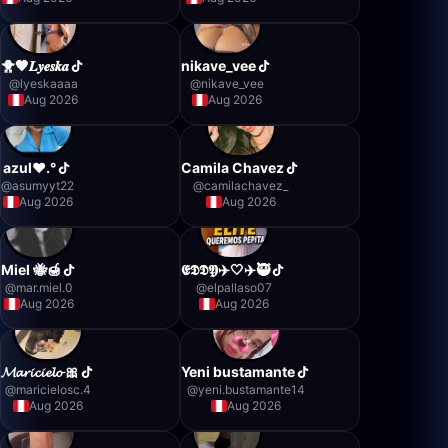
🐥🧡𝑳𝒚𝒆𝒔𝒌𝒂
nikave_vee
@
lyeskaaaa
@
nikave_vee
Aug 2026
Aug 2026
azul♥︎.°
Camila Chavez
@
asumyyt22
@
camilachavez_
Aug 2026
Aug 2026
Miel 🐝🍯
𝕰𝕯𝕯𝖄✈️🤍✈️🥷
@
mar.miel.0
@
elpallaso07
Aug 2026
Aug 2026
𝓜𝓪𝓻𝓲𝓬𝓲𝓮𝓵𝓸 🎀
Yeni bustamante
@
maricielosc.4
@
yeni.bustamante14
Aug 2026
Aug 2026