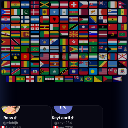
Ross
Keyt april
@
michfjh
@
keyt.234
Aug 2026
Aug 2026