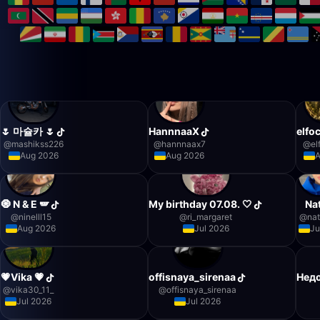
🌷 마슐카 🌷
HannnaaX
elfo
@
mashikss226
@
hannnaax7
@
el
Aug 2026
Aug 2026
🧿 N & E 🪽
My birthday 07.08. 🤍
Nat
@
ninelll15
@
ri_margaret
@
nat
Aug 2026
Jul 2026
Ju
💗Vika 💗
offisnaya_sirenaa
Нед
@
vika30_11_
@
offisnaya_sirenaa
Jul 2026
Jul 2026