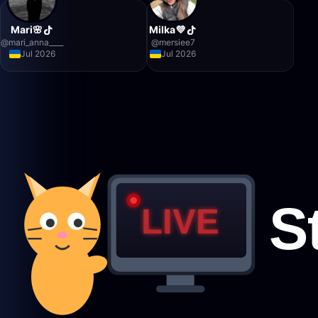
Mari🌸
Milka💜
@
mari_anna____
@
mersiee7
Jul 2026
Jul 2026