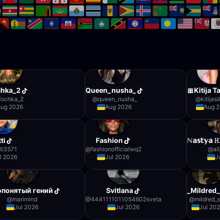
chka_2
Queen_nusha_
🎀Kitija T
fochka_2
@
queen_nusha_
@
kitijas
Aug 2026
Aug 2026
Aug 
ti
Fashion
ℕ𝕒𝕤𝕥𝕪𝕒 𝙷
ti3571
@
fashionofficialwq2
@
al
l 2026
Jul 2026
J
опонятый гений
Svitlana
_Mildred_
@
marimind
@
4441111011054602sveta
@
mildred_
Jul 2026
Jul 2026
Jul 20