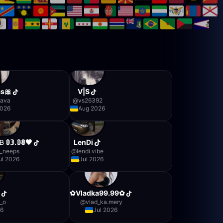
as🎀
V|S
ilava
@
vs26392
2026
Aug 2026
𝙱 𝟘𝟛.𝟘𝟠🖤
LenDi
l_neeps
@
lendi.vibe
ul 2026
Jul 2026
✿Vladka99.99✿
s_o
@
vlad_ka.mery
26
Jul 2026