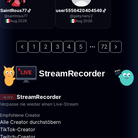
SaintRous77
user5556420404549
@
saintrous77
@
gabynany2
Aug 2026
Aug 2026
1
2
3
4
5
72
StreamRecorder
LIVE
Verpasse nie wieder einen Live-Stream
Empfohlene Creator
Alle Creator durchstöbern
TikTok-Creator
Twitch-Creator