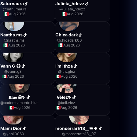
Saturnaura
Julieta_hdezz
@
sathurnaura
@
julieta_hdezz
Aug 2026
Aug 2026
Naaths.ms
Chica dark
@
naaths.ms
@
chicadark00
Aug 2026
Aug 2026
Vann G 😈
I’m Ithza
@
vann.g3
@
ithzglez
Aug 2026
Aug 2026
𝐁𝐥𝐮𝐞 🦋✨
Vélez✨
@
poderosamente.blue
@
bell.vlez
Aug 2026
Aug 2026
Mami Dior
monserrarh18__👑🍀
@
yanii0060
@
monserrath18__07