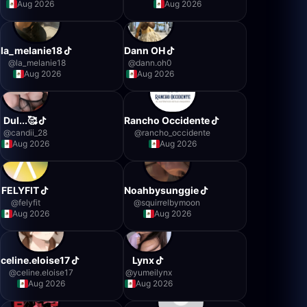
Aug 2026
Aug 2026
la_melanie18
Dann OH
@
la_melanie18
@
dann.oh0
Aug 2026
Aug 2026
Dul...🥰
Rancho Occidente
@
candii_28
@
rancho_occidente
Aug 2026
Aug 2026
FELYFIT
Noahbysunggie
@
felyfit
@
squirrelbymoon
Aug 2026
Aug 2026
celine.eloise17
Lynx
@
celine.eloise17
@
yumeilynx
Aug 2026
Aug 2026