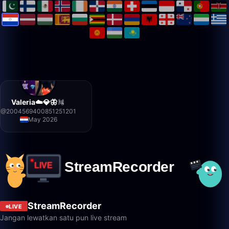
Valeria☁️💎🦋
@
2004569400851251201
May 2026
StreamRecorder
LIVE
Jangan lewatkan satu pun live stream