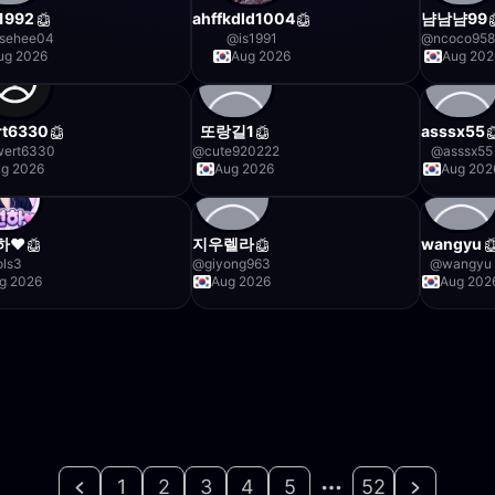
1992
ahffkdld1004
냠남냠99
sehee04
@
is1991
@
ncoco95
ug 2026
Aug 2026
Aug 202
rt6330
또랑길1
asssx55
wert6330
@
cute920222
@
asssx55
g 2026
Aug 2026
Aug 202
하♥
지우렐라
wangyu
ols3
@
giyong963
@
wangyu
g 2026
Aug 2026
Aug 202
1
2
3
4
5
52