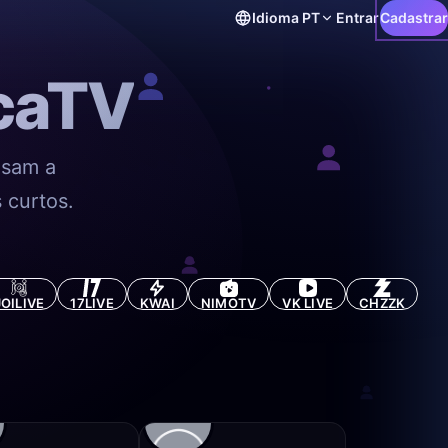
Idioma
PT
Entrar
Cadastrar
ecaTV
usam a
 curtos.
JOILIVE
17LIVE
KWAI
NIMOTV
VK LIVE
CHZZK