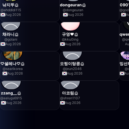
낚지뚜
dongeuran
090
@
ahddldi115
@
dongeuran
@
god
Aug 2026
Aug 2026
A
채라니
규영♥
qwe
@
golani
@
kku0ing
@
q
Aug 2026
Aug 2026
Au
♡셀레나♡
오찡이탕콩
밍선
@
searikorea
@
jeun2046
@
Aug 2026
Aug 2026
Au
zzang__
아코림
@
aalugs6915
@
shren1107
Aug 2026
Aug 2026