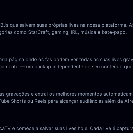
 BJs que salvam suas próprias lives na nossa plataforma. 
orias como StarCraft, gaming, IRL, música e bate-papo.
ia página onde os fãs podem ver todas as suas lives grav
ticamente — um backup independente do seu conteúdo que 
suas gravações e extrai os melhores momentos automaticam
ube Shorts ou Reels para alcançar audiências além da Afr
eecaTV e comece a salvar suas lives hoje. Cada live é ca