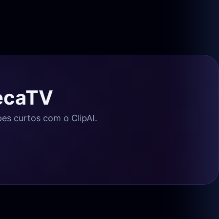
eecaTV
pes curtos com o ClipAI.