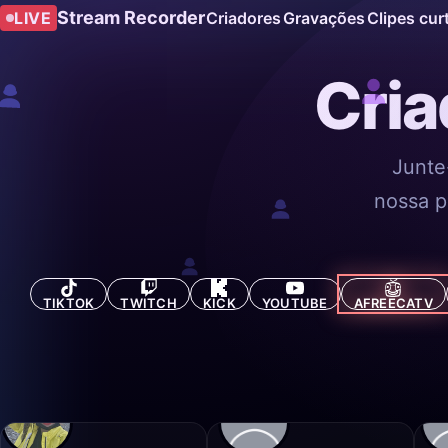
Stream Recorder
LIVE
Criadores
Gravações
Clipes cur
Cria
Junte
nossa p
TIKTOK
TWITCH
KICK
YOUTUBE
AFREECATV