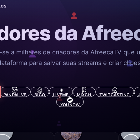
tos
dores da Afre
-se a milhares de criadores da AfreecaTV que 
lataforma para salvar suas streams e criar clipes
PANDALIVE
BIGO
LIVEME
MIXCH
TWITCASTING
YOUNOW