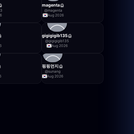
magenta
83
@
magenta
6
Aug 2026
gigigigib135
@
gigigigib135
6
Aug 2026
핑핑먼지
@
sunang
6
Aug 2026