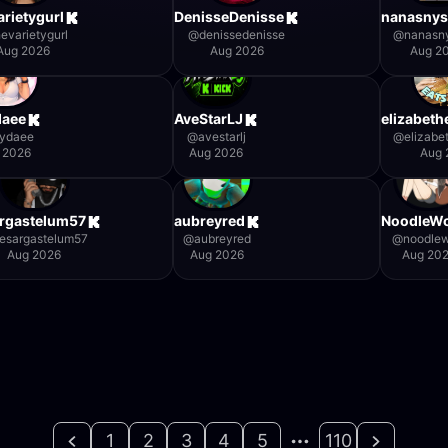
arietygurl
DenisseDenisse
nanasny
hevarietygurl
@
denissedenisse
@
nanasn
Aug 2026
Aug 2026
Aug 2
daee
AveStarLJ
elizabeth
ydaee
@
avestarlj
@
elizabe
 2026
Aug 2026
Aug 
rgastelum57
aubreyred
NoodleWo
esargastelum57
@
aubreyred
@
noodlew
Aug 2026
Aug 2026
Aug 20
1
2
3
4
5
110