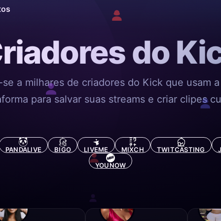
tos
riadores do Ki
-se a milhares de criadores do Kick que usam a
aforma para salvar suas streams e criar clipes cu
PANDALIVE
BIGO
LIVEME
MIXCH
TWITCASTING
YOUNOW