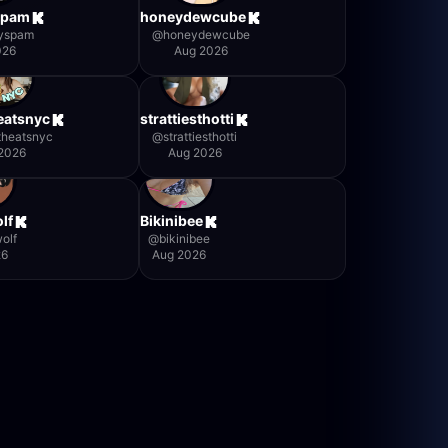
spam
honeydewcube
yspam
@
honeydewcube
026
Aug 2026
eatsnyc
strattiesthotti
theatsnyc
@
strattiesthotti
2026
Aug 2026
lf
Bikinibee
olf
@
bikinibee
26
Aug 2026