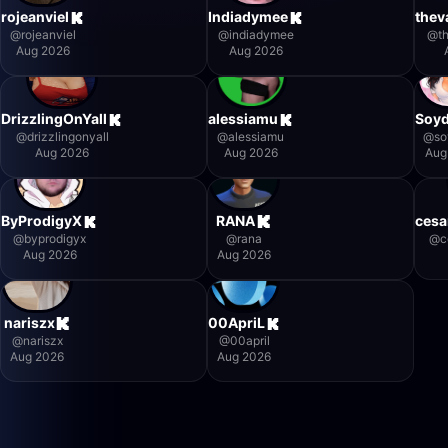
rojeanviel
Indiadymee
thev
@
rojeanviel
@
indiadymee
@
t
Aug 2026
Aug 2026
DrizzlingOnYall
alessiamu
Soy
@
drizzlingonyall
@
alessiamu
@
so
Aug 2026
Aug 2026
Aug
ByProdigyX
RANA
cesa
@
byprodigyx
@
rana
@
c
Aug 2026
Aug 2026
nariszx
00ApriL
@
nariszx
@
00april
Aug 2026
Aug 2026