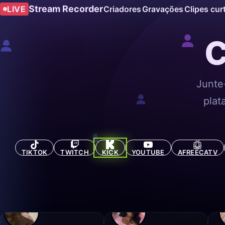
Stream Recorder
LIVE
Criadores
Gravações
Clipes cur
C
Junte
plat
TIKTOK
TWITCH
KICK
YOUTUBE
AFREECATV