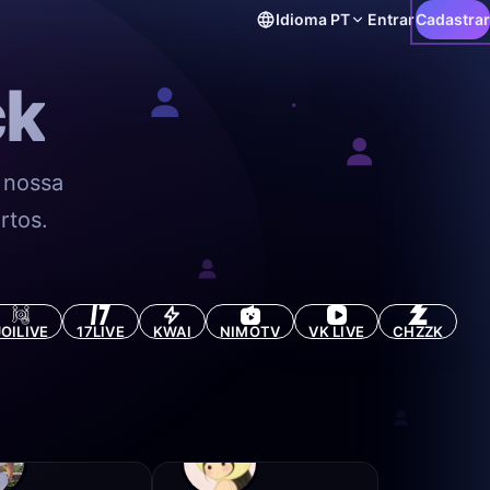
Idioma
PT
Entrar
Cadastrar
ck
 nossa
rtos.
JOILIVE
17LIVE
KWAI
NIMOTV
VK LIVE
CHZZK