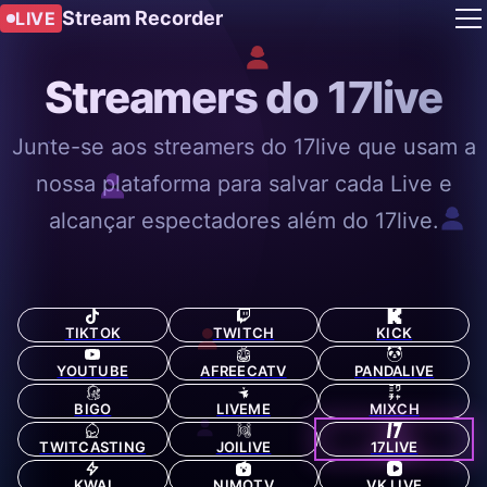
Stream Recorder
LIVE
Streamers do 17live
Junte-se aos streamers do 17live que usam a
nossa plataforma para salvar cada Live e
alcançar espectadores além do 17live.
TIKTOK
TWITCH
KICK
YOUTUBE
AFREECATV
PANDALIVE
BIGO
LIVEME
MIXCH
TWITCASTING
JOILIVE
17LIVE
KWAI
NIMOTV
VK LIVE