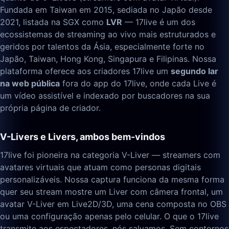
Fundada em Taiwan em 2015, sediada no Japão desde
2021, listada na SGX como
LVR
— 17live é um dos
ecossistemas de streaming ao vivo mais estruturados e
geridos por talentos da Ásia, especialmente forte no
Japão, Taiwan, Hong Kong, Singapura e Filipinas. Nossa
plataforma oferece aos criadores 17live um
segundo lar
na web pública
fora do app do 17live, onde cada Live é
um vídeo assistível e indexado por buscadores na sua
própria página de criador.
V-Livers e Livers, ambos bem-vindos
17live foi pioneira na categoria V-Liver — streamers com
avatares virtuais que atuam como personas digitais
personalizáveis. Nossa captura funciona da mesma forma
quer seu stream mostre um Liver com câmera frontal, um
avatar V-Liver em Live2D/3D, uma cena composta no OBS
ou uma configuração apenas pelo celular. O que o 17live
transmite aos espectadores, nós salvamos. Sem contornos