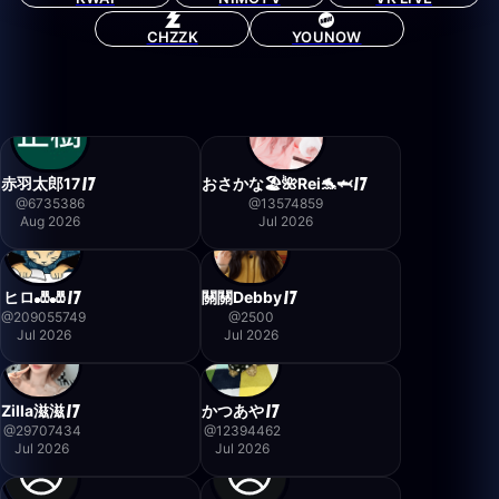
CHZZK
YOUNOW
赤羽太郎17
おさかな🏖🌺Rei🐬🦈
@
6735386
@
13574859
Aug 2026
Jul 2026
ヒロ🎳🎳
關關Debby
@
209055749
@
2500
Jul 2026
Jul 2026
Zilla滋滋
かつあや
@
29707434
@
12394462
Jul 2026
Jul 2026